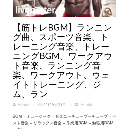
【筋トレBGM】ランニン
グ曲、スポーツ音楽、ト
レーニング音楽、トレー
ニングBGM、ワークアウ
ト音楽、ランニング音
楽、ワークアウト、ウェ
イトトレーニング、ジ
ム、ラン
Muscle
/
2019年4月1日
/
Muscle
BGM – ミュージック – 音楽ユーチューブーチューブ – ベ
スト音楽 – リラックス音楽 – 作業用BGM – 勉強用BGM