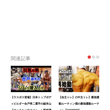
関連記事
【ラスボス登場】日本トップボデ
【自主トレ】の中主トレ】最強運
ィビルダー合戸孝二選手の総本山
動ルーティン僕の最強運動ルーテ
『マッスルハウスジム』へ筋肉潜
ィン【19459000]