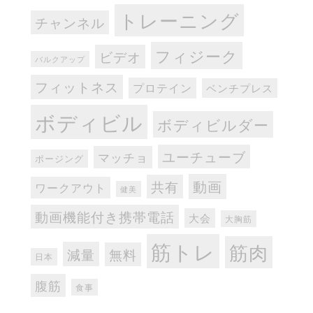
トレーニング
チャンネル
フィジーク
ビデオ
バルクアップ
フィットネス
プロテイン
ベンチプレス
ボディビル
ボディビルダー
ユーチューブ
マッチョ
ポージング
動画
共有
ワークアウト
健美
動画機能付き携帯電話
大会
大胸筋
筋トレ
筋肉
減量
無料
日本
腹筋
食事