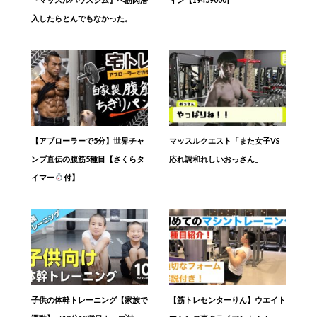
入したらとんでもなかった。
【アブローラーで5分】世界チャ
マッスルクエスト「また女子VS
ンプ直伝の腹筋5種目【さくらタ
応れ調和れしいおっさん」
イマー
付】
子供の体幹トレーニング【家族で
【筋トレセンターりん】ウエイト