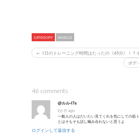
CATEGORY
MUSCLE
← 1日のトレーニング時間はたったの《45分》！
ボデ
46 comments
@ルル-l7s
2か月 ago
一般人の人はだいたい見てくれを気にしての筋
とはそもそも話し噛み合わないと思うよ
ログインして返信する