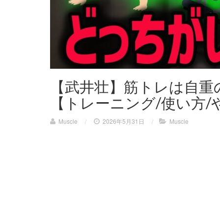
【武井壮】筋トレは自重
【トレーニング/使い方/
Muscle
/
2026年5月31日
/
Muscle