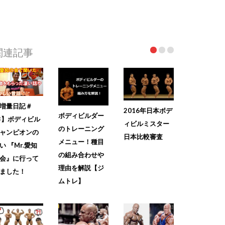
関連記事
増量日記＃
2016年日本ボデ
ボディビルダー
3】ボディビル
ィビルミスター
のトレーニング
ャンピオンの
日本比較審査
メニュー！種目
い 『Mr.愛知
の組み合わせや
会』に行って
理由を解説【ジ
ました！
ムトレ】