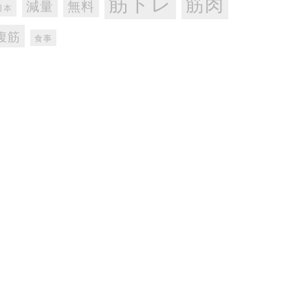
筋トレ
筋肉
減量
無料
日本
腹筋
食事