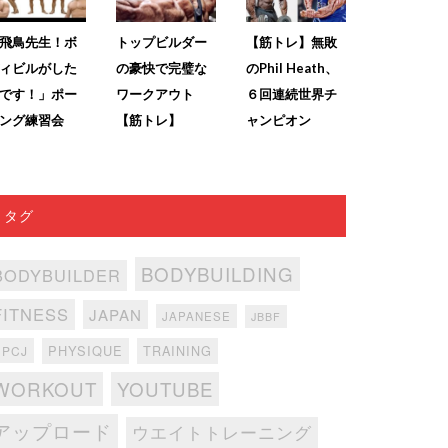
飛鳥先生！ボ
トップビルダー
【筋トレ】無敗
ィビルがした
の豪快で完璧な
のPhil Heath、
です！」ポー
ワークアウト
６回連続世界チ
ング練習会
【筋トレ】
ャンピオン
タグ
BODYBUILDING
BODYBUILDER
FITNESS
JAPAN
JAPANESE
JBBF
PHYSIQUE
TRAINING
NPCJ
WORKOUT
YOUTUBE
アップロード
ウエイトトレーニング