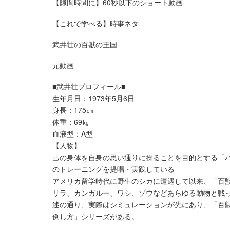
【隙間時間に】60秒以下のショート動画
【これで学べる】時事ネタ
武井壮の百獣の王国
元動画
■武井壮プロフィール■
生年月日：1973年5月6日
身長：175㎝
体重：69㎏
血液型：A型
【人物】
己の身体を自身の思い通りに操ることを目的とする「
のトレーニングを提唱・実践している
アメリカ留学時代に野生のシカに遭遇して以来、「百
リラ、カンガルー、ワシ、ゾウなどあらゆる動物と戦
述の通り、実際はシミュレーションが先にあり、「百
倒し方」シリーズがある。