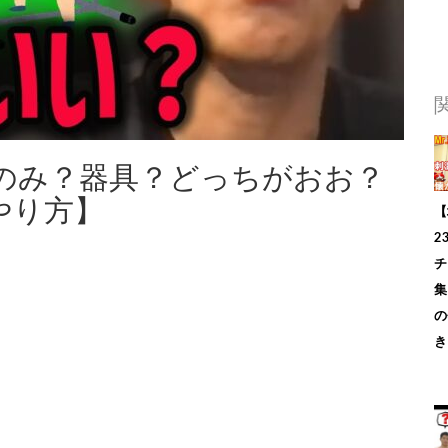
のみ？器具？どっちがおお？
やり方】
【
2
チ
集
の
き