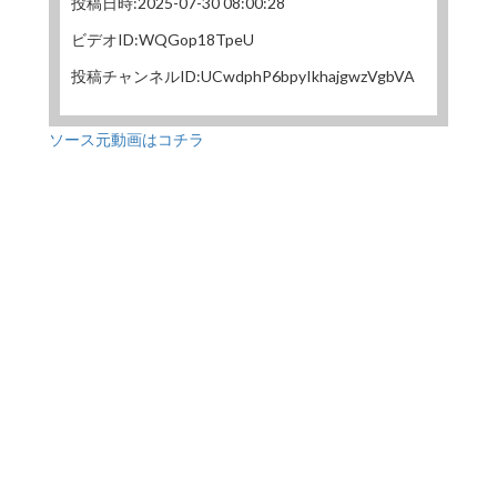
投稿日時:2025-07-30 08:00:28
ビデオID:WQGop18TpeU
投稿チャンネルID:UCwdphP6bpyIkhajgwzVgbVA
ソース元動画はコチラ