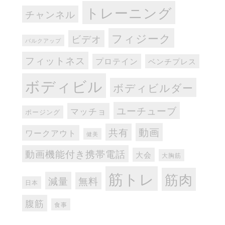
トレーニング
チャンネル
フィジーク
ビデオ
バルクアップ
フィットネス
プロテイン
ベンチプレス
ボディビル
ボディビルダー
ユーチューブ
マッチョ
ポージング
動画
共有
ワークアウト
健美
動画機能付き携帯電話
大会
大胸筋
筋トレ
筋肉
減量
無料
日本
腹筋
食事