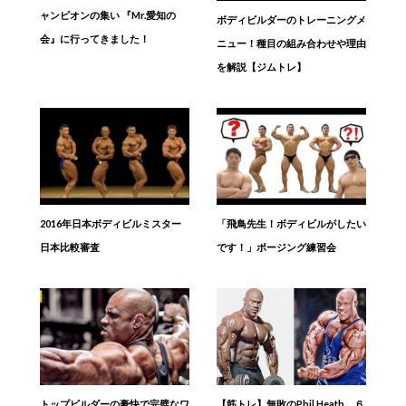
ャンピオンの集い 『Mr.愛知の
ボディビルダーのトレーニングメ
会』に行ってきました！
ニュー！種目の組み合わせや理由
を解説【ジムトレ】
2016年日本ボディビルミスター
「飛鳥先生！ボディビルがしたい
日本比較審査
です！」ポージング練習会
トップビルダーの豪快で完璧なワ
【筋トレ】無敗のPhil Heath、６