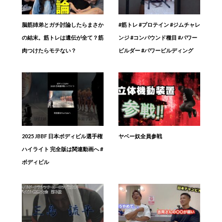
脳筋姉弟とガチ討論したらまさか
#筋トレ #プロテイン #ジムチャレ
の結末。筋トレは遺伝が全て？筋
ンジ #コンパウンド種目 #パワー
肉つけたらモテない？
ビルダー #パワービルディング
2025 JBBF 日本ボディビル選手権
ヤベー奴全員参戦
ハイライト 完全版は関連動画へ #
ボディビル