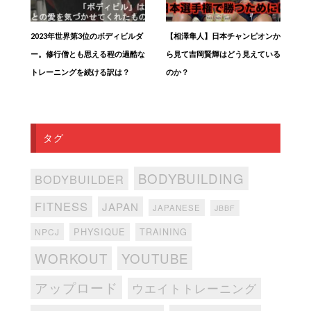
2023年世界第3位のボディビルダ
【相澤隼人】日本チャンピオンか
ー。修行僧とも思える程の過酷な
ら見て吉岡賢輝はどう見えている
トレーニングを続ける訳は？
のか？
タグ
BODYBUILDING
BODYBUILDER
FITNESS
JAPAN
JAPANESE
JBBF
PHYSIQUE
TRAINING
NPCJ
WORKOUT
YOUTUBE
アップロード
ウエイトトレーニング