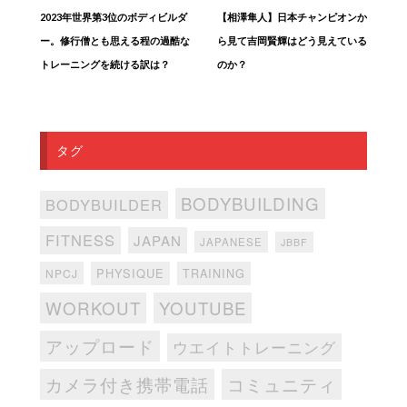
2023年世界第3位のボディビルダ
【相澤隼人】日本チャンピオンか
ー。修行僧とも思える程の過酷な
ら見て吉岡賢輝はどう見えている
トレーニングを続ける訳は？
のか？
タグ
BODYBUILDING
BODYBUILDER
FITNESS
JAPAN
JAPANESE
JBBF
PHYSIQUE
TRAINING
NPCJ
WORKOUT
YOUTUBE
アップロード
ウエイトトレーニング
カメラ付き携帯電話
コミュニティ