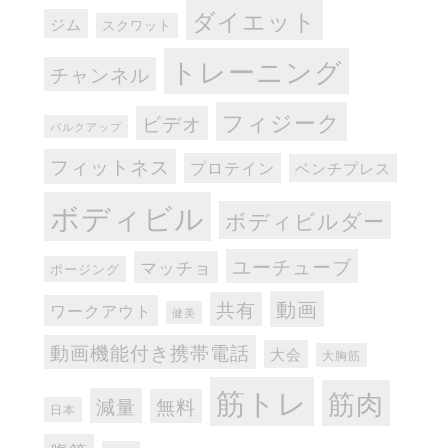
ダイエット
ジム
スクワット
トレーニング
チャンネル
フィジーク
ビデオ
バルクアップ
フィットネス
プロテイン
ベンチプレス
ボディビル
ボディビルダー
ユーチューブ
マッチョ
ポージング
動画
共有
ワークアウト
健美
動画機能付き携帯電話
大会
大胸筋
筋トレ
筋肉
減量
無料
日本