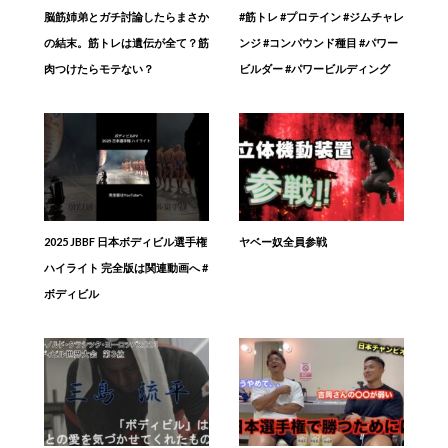
脳筋姉弟とガチ討論したらまさか
#筋トレ #プロテイン #ジムチャレ
の結末。筋トレは遺伝が全て？筋
ンジ #コンパウンド種目 #パワー
肉つけたらモテない？
ビルダー #パワービルディング
2025 JBBF 日本ボディビル選手権
ヤベー奴全員参戦
ハイライト 完全版は関連動画へ #
ボディビル