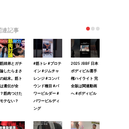
関連記事
筋姉弟とガチ
#筋トレ #プロテ
2025 JBBF 日本
論したらまさ
イン #ジムチャ
ボディビル選手
の結末。筋ト
レンジ #コンパ
権ハイライト 完
は遺伝が全
ウンド種目 #パ
全版は関連動画
？筋肉つけた
ワービルダー #
へ #ボディビル
モテない？
パワービルディ
ング