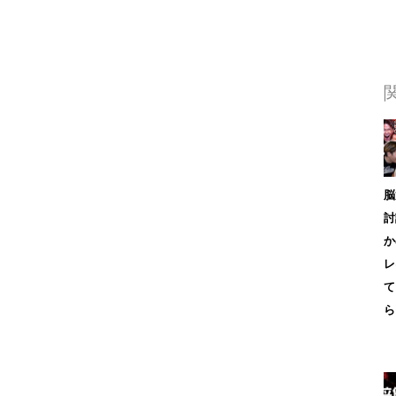
脳
討
か
レ
て
ら