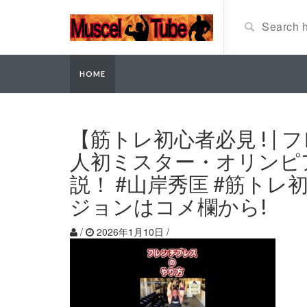
HOME
【筋トレ初心者必見 ! |
人初ミスター・オリンピ
説！ #山岸秀匡 #筋トレ
ジョンはコメ欄から!
/
2026年1月10日
/