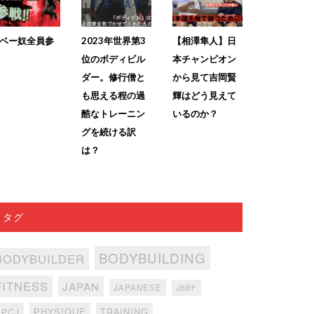
ベー奴全員参
2023年世界第3
【相澤隼人】日
位のボディビル
本チャンピオン
ダー。修行僧と
から見て吉岡賢
も思える程の過
輝はどう見えて
酷なトレーニン
いるのか？
グを続ける訳
は？
タグ
BODYBUILDING
BODYBUILDER
FITNESS
JAPAN
JAPANESE
JBBF
PHYSIQUE
TRAINING
NPCJ