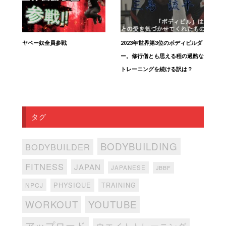
ヤベー奴全員参戦
2023年世界第3位のボディビルダ
ー。修行僧とも思える程の過酷な
トレーニングを続ける訳は？
タグ
BODYBUILDING
BODYBUILDER
FITNESS
JAPAN
JAPANESE
JBBF
PHYSIQUE
TRAINING
NPCJ
WORKOUT
YOUTUBE
アップロード