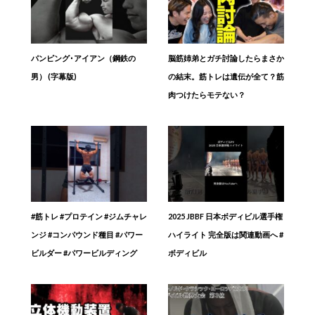
パンピング･アイアン（鋼鉄の
脳筋姉弟とガチ討論したらまさか
男） (字幕版)
の結末。筋トレは遺伝が全て？筋
肉つけたらモテない？
#筋トレ #プロテイン #ジムチャレ
2025 JBBF 日本ボディビル選手権
ンジ #コンパウンド種目 #パワー
ハイライト 完全版は関連動画へ #
ビルダー #パワービルディング
ボディビル