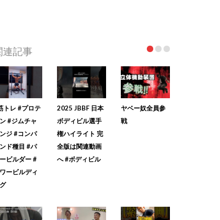
関連記事
筋トレ #プロテ
2025 JBBF 日本
ヤベー奴全員参
ン #ジムチャ
ボディビル選手
戦
ンジ #コンパ
権ハイライト 完
ンド種目 #パ
全版は関連動画
ービルダー #
へ #ボディビル
ワービルディ
グ