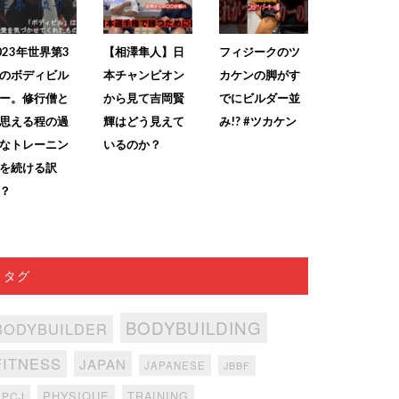
023年世界第3
【相澤隼人】日
フィジークのツ
のボディビル
本チャンピオン
カケンの脚がす
ー。修行僧と
から見て吉岡賢
でにビルダー並
思える程の過
輝はどう見えて
み!? #ツカケン
なトレーニン
いるのか？
を続ける訳
？
タグ
BODYBUILDING
BODYBUILDER
FITNESS
JAPAN
JAPANESE
JBBF
PHYSIQUE
TRAINING
NPCJ