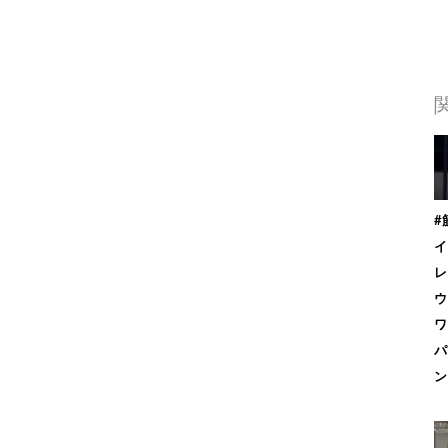
#
イ
レ
ウ
ワ
パ
ン