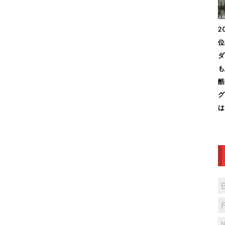
2
位
ダ
も
酷
グ
は