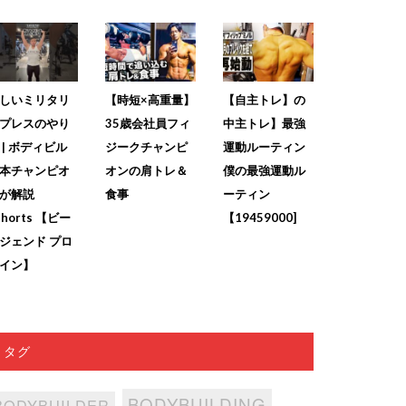
しいミリタリ
【時短×高重量】
【自主トレ】の
プレスのやり
35歳会社員フィ
中主トレ】最強
 | ボディビル
ジークチャンピ
運動ルーティン
本チャンピオ
オンの肩トレ＆
僕の最強運動ル
が解説
食事
ーティン
shorts 【ビー
【19459000]
ジェンド プロ
イン】
タグ
BODYBUILDING
BODYBUILDER