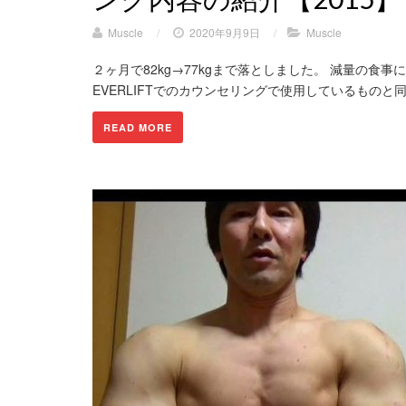
Muscle
/
2020年9月9日
/
Muscle
２ヶ月で82kg→77kgまで落としました。 減量の食
EVERLIFTでのカウンセリングで使用しているものと
READ MORE