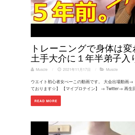
トレーニングで身体は変
土手大介に１年半弟子入
Muscle
/
2021年11月17日
/
Muscle
ウエイト初心者女ぺーこの動画です。 大会出場動画→ 
ております☆】 【マイプロテイン】 → Twitter→ 再生回数:1
READ MORE