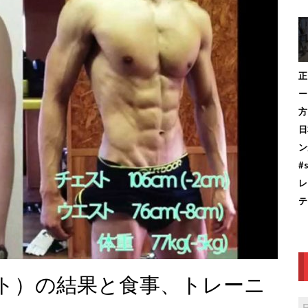
正
ー
方
日
ン
#
レ
テ
ト）の結果と食事、トレーニ