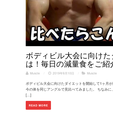
ボディビル大会に向けた
は！毎日の減量食をご紹
Muscle
/
2019年9月10日
/
Muscle
ボディビル大会に向けたダイエットを開始して1ヶ月
今の体を同じアングルで見比べてみました。 ちなみに
[…]
READ MORE