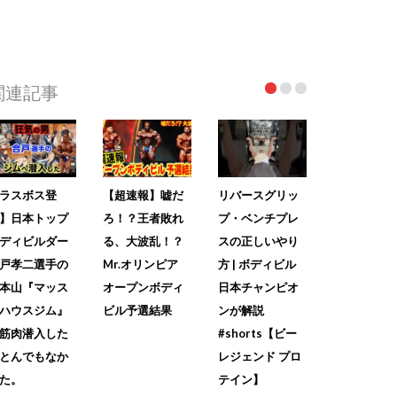
関連記事
ラスボス登
【超速報】嘘だ
リバースグリッ
】日本トップ
ろ！？王者敗れ
プ・ベンチプレ
ディビルダー
る、大波乱！？
スの正しいやり
戸孝二選手の
Mr.オリンピア
方 | ボディビル
本山『マッス
オープンボディ
日本チャンピオ
ハウスジム』
ビル予選結果
ンが解説
筋肉潜入した
#shorts【ビー
とんでもなか
レジェンド プロ
た。
テイン】