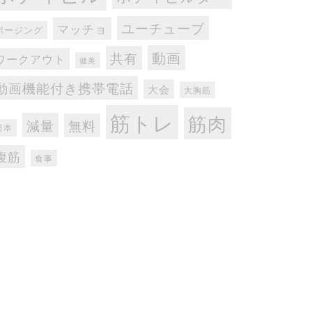
ユーチューブ
マッチョ
ポージング
動画
共有
ワークアウト
健美
動画機能付き携帯電話
大会
大胸筋
筋トレ
筋肉
減量
無料
日本
腹筋
食事