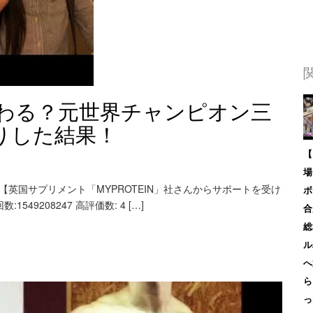
わる？元世界チャンピオン三
りした結果！
【
場
【英国サプリメント「MYPROTEIN」社さんからサポートを受け
ボ
549208247 高評価数: 4 […]
合
総
ル
へ
ら
っ