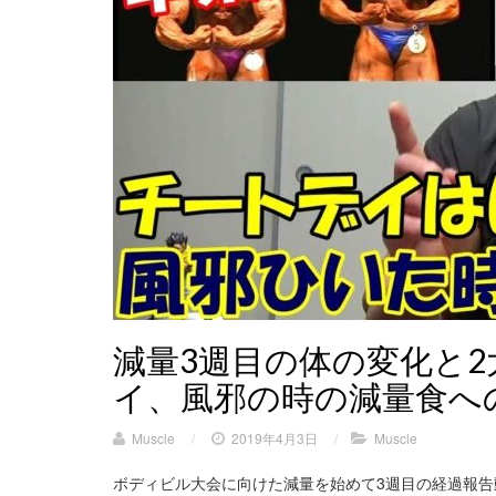
減量3週目の体の変化と
イ、風邪の時の減量食へ
Muscle
/
2019年4月3日
/
Muscle
ボディビル大会に向けた減量を始めて3週目の経過報告