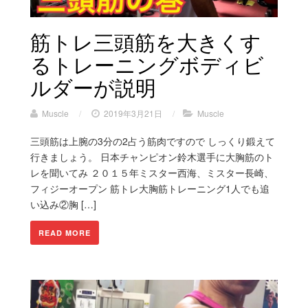
筋トレ三頭筋を大きくす
るトレーニングボディビ
ルダーが説明
Muscle
/
2019年3月21日
/
Muscle
三頭筋は上腕の3分の2占う筋肉ですので しっくり鍛えて
行きましょう。 日本チャンピオン鈴木選手に大胸筋のト
レを聞いてみ ２０１５年ミスター西海、ミスター長崎、
フィジーオープン 筋トレ大胸筋トレーニング1人でも追
い込み②胸 […]
READ MORE