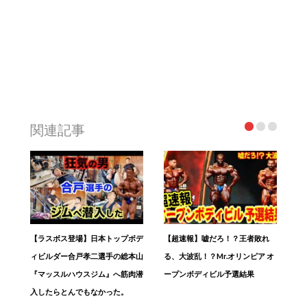
関連記事
【ラスボス登場】日本トップボデ
【超速報】嘘だろ！？王者敗れ
ィビルダー合戸孝二選手の総本山
る、大波乱！？Mr.オリンピア オ
『マッスルハウスジム』へ筋肉潜
ープンボディビル予選結果
入したらとんでもなかった。