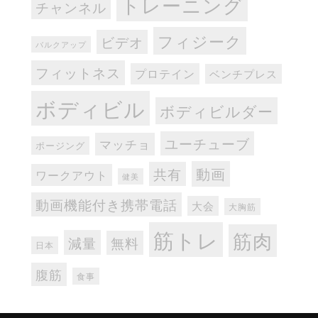
トレーニング
チャンネル
フィジーク
ビデオ
バルクアップ
フィットネス
プロテイン
ベンチプレス
ボディビル
ボディビルダー
ユーチューブ
マッチョ
ポージング
動画
共有
ワークアウト
健美
動画機能付き携帯電話
大会
大胸筋
筋トレ
筋肉
減量
無料
日本
腹筋
食事