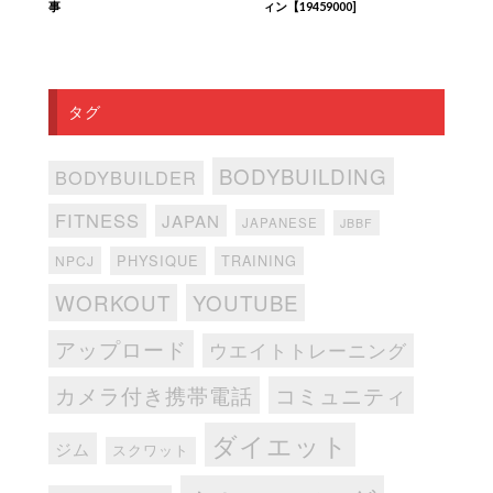
事
ィン【19459000]
タグ
BODYBUILDING
BODYBUILDER
FITNESS
JAPAN
JAPANESE
JBBF
PHYSIQUE
TRAINING
NPCJ
WORKOUT
YOUTUBE
アップロード
ウエイトトレーニング
カメラ付き携帯電話
コミュニティ
ダイエット
ジム
スクワット