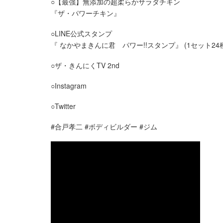
○【最強】無添加の超柔らかサラダチキン
『ザ・パワーチキン』
○LINE公式スタンプ
『 なかやまきんに君 パワー!!スタンプ』 (1セット24
○ザ・きんにくTV 2nd
○Instagram
○Twitter
#合戸孝二 #ボディビルダー #ジム