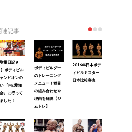
関連記事
増量日記＃
2016年日本ボデ
ボディビルダー
3】ボディビル
ィビルミスター
のトレーニング
ャンピオンの
日本比較審査
メニュー！種目
い 『Mr.愛知
の組み合わせや
会』に行って
理由を解説【ジ
ました！
ムトレ】