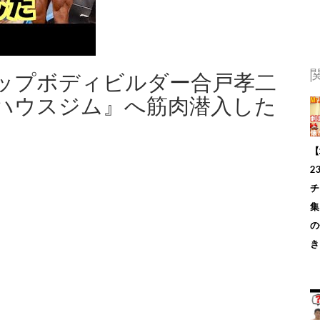
ップボディビルダー合戸孝二
ハウスジム』へ筋肉潜入した
【
2
チ
集
の
き