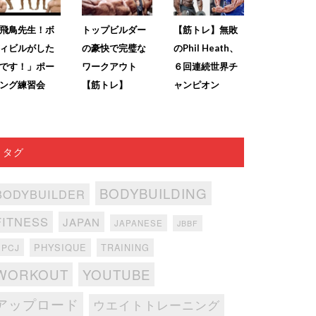
飛鳥先生！ボ
トップビルダー
【筋トレ】無敗
ィビルがした
の豪快で完璧な
のPhil Heath、
です！」ポー
ワークアウト
６回連続世界チ
ング練習会
【筋トレ】
ャンピオン
タグ
BODYBUILDING
BODYBUILDER
FITNESS
JAPAN
JAPANESE
JBBF
PHYSIQUE
TRAINING
NPCJ
WORKOUT
YOUTUBE
アップロード
ウエイトトレーニング