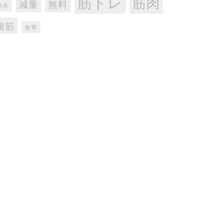
筋トレ
筋肉
減量
無料
日本
腹筋
食事