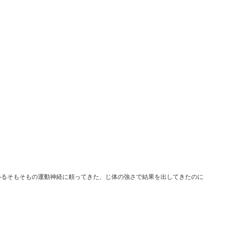
いるそもそもの運動神経に頼ってきた、じ体の強さで結果を出してきたのに