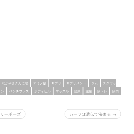
なかやまきんに君
アミノ酸
サプリ
サプリメント
ジム
スクワッ
イン
ベンチプレス
ボディビル
マッスル
健康
減量
筋トレ
筋肉
フリーポーズ
カーフは遺伝で決まる →