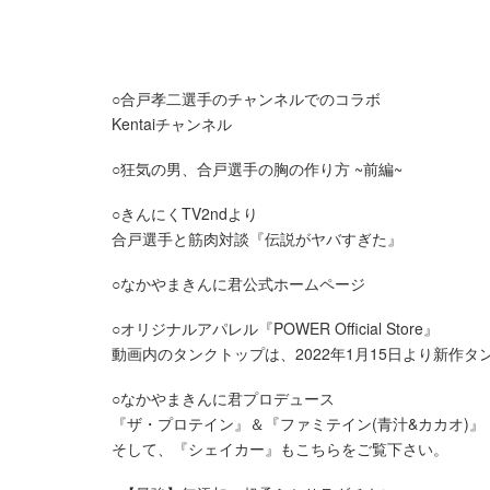
○合戸孝二選手のチャンネルでのコラボ
Kentaiチャンネル
○狂気の男、合戸選手の胸の作り方 ~前編~
○きんにくTV2ndより
合戸選手と筋肉対談『伝説がヤバすぎた』
○なかやまきんに君公式ホームページ
○オリジナルアパレル『POWER Official Store』
動画内のタンクトップは、2022年1月15日より新作タ
○なかやまきんに君プロデュース
『ザ・プロテイン』＆『ファミテイン(青汁&カカオ)』
そして、『シェイカー』もこちらをご覧下さい。