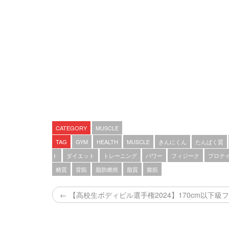
CATEGORY
MUSCLE
TAG
GYM
HEALTH
MUSCLE
きんにくん
たんぱく質
ト
ダイエット
トレーニング
パワー
フィジーク
プロテ
糖質
背筋
脂肪燃焼
脂質
腹筋
← 【高校生ボディビル選手権2024】170cm以下級