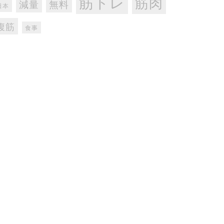
筋トレ
筋肉
減量
無料
日本
腹筋
食事