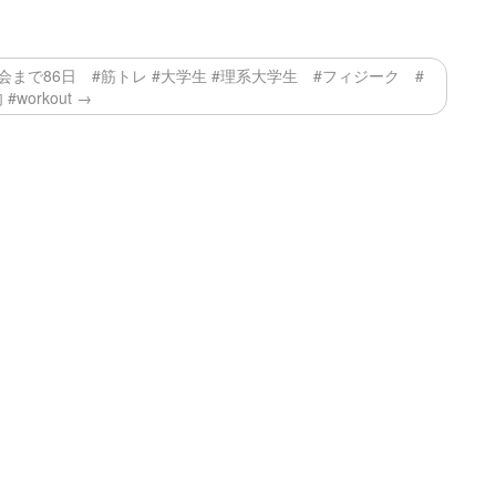
日 #筋トレ #大学生 #理系大学生 #フィジーク #
#workout →