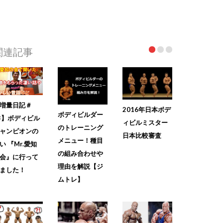
関連記事
増量日記＃
2016年日本ボデ
ボディビルダー
3】ボディビル
ィビルミスター
のトレーニング
ャンピオンの
日本比較審査
メニュー！種目
い 『Mr.愛知
の組み合わせや
会』に行って
理由を解説【ジ
ました！
ムトレ】