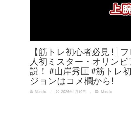
【筋トレ初心者必見 ! |
人初ミスター・オリンピ
説！ #山岸秀匡 #筋トレ
ジョンはコメ欄から!
Muscle
/
2026年1月10日
/
Muscle