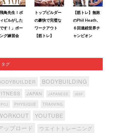
飛鳥先生！ボ
トップビルダー
【筋トレ】無敗
ィビルがした
の豪快で完璧な
のPhil Heath、
です！」ポー
ワークアウト
６回連続世界チ
ング練習会
【筋トレ】
ャンピオン
タグ
BODYBUILDING
BODYBUILDER
FITNESS
JAPAN
JAPANESE
JBBF
PHYSIQUE
TRAINING
NPCJ
WORKOUT
YOUTUBE
アップロード
ウエイトトレーニング