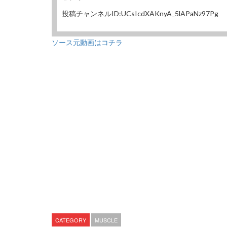
投稿チャンネルID:UCsIcdXAKnyA_5lAPaNz97Pg
ソース元動画はコチラ
CATEGORY
MUSCLE