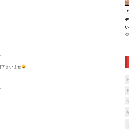
「
デ
い
ジ
＿
用下さいませ
＿