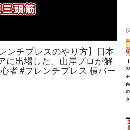
 フレンチプレスのやり方】日本
アに出場した、山岸プロが解
【
初心者 #フレンチプレス 横バー
2
チ
集
の
き