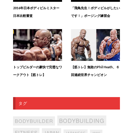
2016年日本ボディビルミスター
「飛鳥先生！ボディビルがしたい
日本比較審査
です！」ポージング練習会
トップビルダーの豪快で完璧なワ
【筋トレ】無敗のPhil Heath、６
ークアウト【筋トレ】
回連続世界チャンピオン
タグ
BODYBUILDING
BODYBUILDER
FITNESS
JAPAN
JAPANESE