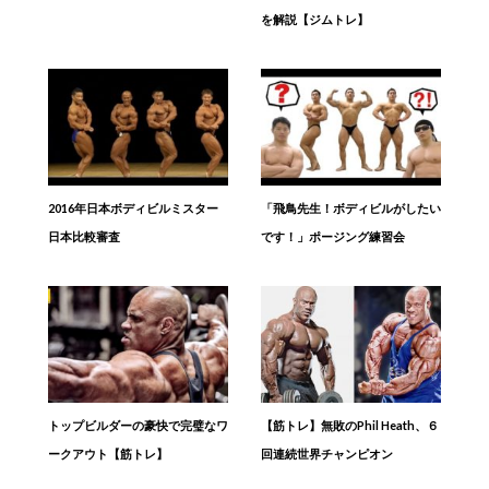
を解説【ジムトレ】
2016年日本ボディビルミスター
「飛鳥先生！ボディビルがしたい
日本比較審査
です！」ポージング練習会
トップビルダーの豪快で完璧なワ
【筋トレ】無敗のPhil Heath、６
ークアウト【筋トレ】
回連続世界チャンピオン