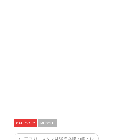
CATEGORY
MUSCLE
← アフガニスタン駐留海兵隊の筋トレ