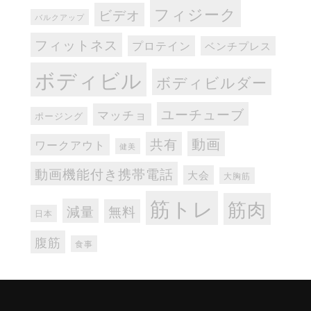
フィジーク
ビデオ
バルクアップ
フィットネス
プロテイン
ベンチプレス
ボディビル
ボディビルダー
ユーチューブ
マッチョ
ポージング
動画
共有
ワークアウト
健美
動画機能付き携帯電話
大会
大胸筋
筋トレ
筋肉
減量
無料
日本
腹筋
食事