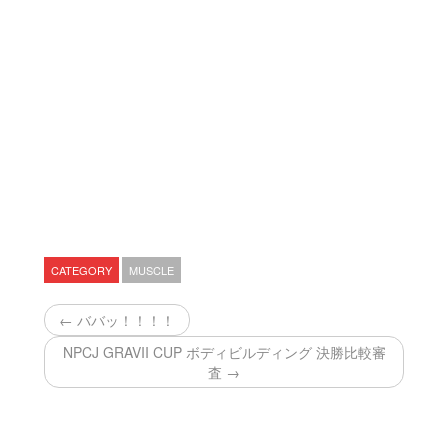
CATEGORY
MUSCLE
← ババッ！！！！
NPCJ GRAVII CUP ボディビルディング 決勝比較審
査 →