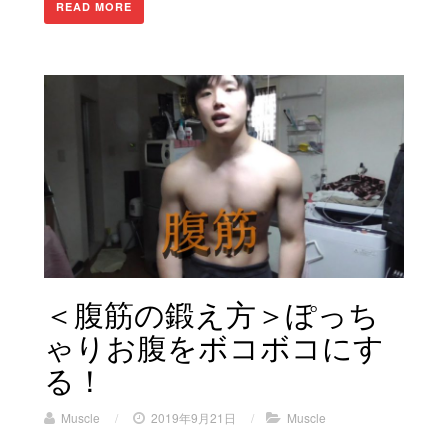
READ MORE
＜腹筋の鍛え方＞ぽっち
ゃ​​りお腹をボコボコにす
る！
Muscle
/
2019年9月21日
/
Muscle