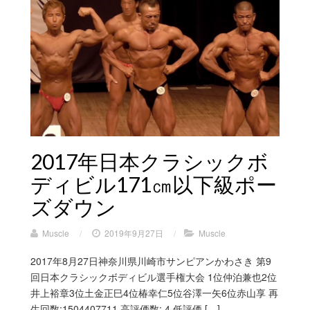
2017年日本クラシックボ
ディビル171㎝以下級ポー
ズダウン
Muscle
/
2019年9月27日
/
Muscle
2017年8月27日神奈川県川崎市サンピアンかわさき 第9
回日本クラシックボディビル選手権大会 1位仲泊兼也2位
井上裕章3位土金正巳4位椿幸仁5位谷澤一矢6位赤山享 再
生回数:1504407711 高評価数: 4 低評価 […]