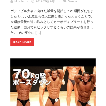
Muscle
/
2019年9月24日
/
Muscle
ボディビル大会に向けた減量を開始して21週間がたちま
した いよいよ減量も佳境に差し掛かったと言うことで、
今週は最後の追い込みとしてカーボディプリートを行っ
た結果、自分でもビックリするくらいの効果が表れまし
た。 その変化に […]
READ MORE