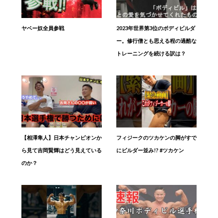
ヤベー奴全員参戦
2023年世界第3位のボディビルダ
ー。修行僧とも思える程の過酷な
トレーニングを続ける訳は？
【相澤隼人】日本チャンピオンか
フィジークのツカケンの脚がすで
ら見て吉岡賢輝はどう見えている
にビルダー並み!? #ツカケン
のか？