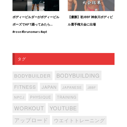
ボディービルダーがボディービル
【優勝】初JBBF 神奈川ボディビ
ポーズでAPT踊ってみたら…
ル選手権大会に出場
#rose #brunomars #apt
タグ
BODYBUILDING
BODYBUILDER
FITNESS
JAPAN
JAPANESE
JBBF
PHYSIQUE
TRAINING
NPCJ
WORKOUT
YOUTUBE
アップロード
ウエイトトレーニング