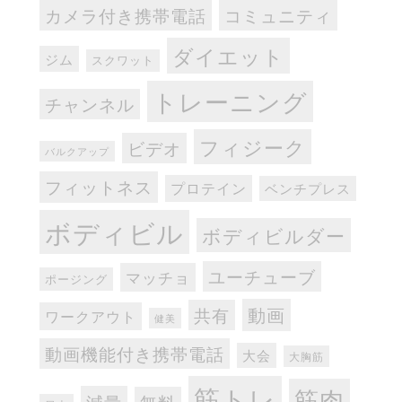
カメラ付き携帯電話
コミュニティ
ダイエット
ジム
スクワット
トレーニング
チャンネル
フィジーク
ビデオ
バルクアップ
フィットネス
プロテイン
ベンチプレス
ボディビル
ボディビルダー
ユーチューブ
マッチョ
ポージング
動画
共有
ワークアウト
健美
動画機能付き携帯電話
大会
大胸筋
筋トレ
筋肉
減量
無料