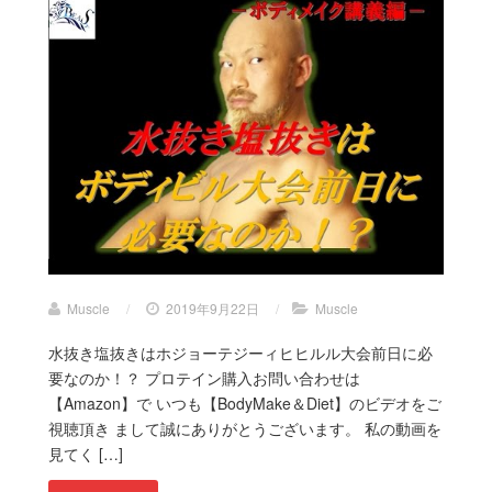
Muscle
/
2019年9月22日
/
Muscle
水抜き塩抜きはホジョーテジーィヒヒルル大会前日に必
要なのか！？ プロテイン購入お問い合わせは
【Amazon】で いつも【BodyMake＆Diet】のビデオをご
視聴頂き まして誠にありがとうございます。 私の動画を
見てく […]