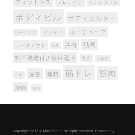
フィットネス
プロテイン
ベンチプレス
ボディビル
ボディビルダー
ユーチューブ
マッチョ
ポージング
動画
共有
ワークアウト
健美
動画機能付き携帯電話
大会
大胸筋
筋トレ
筋肉
減量
無料
日本
腹筋
食事
Copyright 2015 © MarsTheme All rights reserved. Powered by