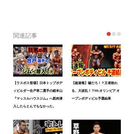
関連記事
【ラスボス登場】日本トップボデ
【超速報】嘘だろ！？王者敗れ
ィビルダー合戸孝二選手の総本山
る、大波乱！？Mr.オリンピア オ
『マッスルハウスジム』へ筋肉潜
ープンボディビル予選結果
入したらとんでもなかった。