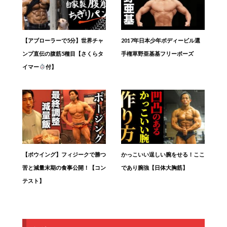
【アブローラーで5分】世界チャ
2017年日本少年ボディービル選
ンプ直伝の腹筋5種目【さくらタ
手権草野亜基基フリーポーズ
イマー
付】
【ポウイング】フィジークで勝つ
かっこいい逞しい腕をせる！ここ
苦と減量末期の食事公開！【コン
であり腕強【日体大胸筋】
テスト】