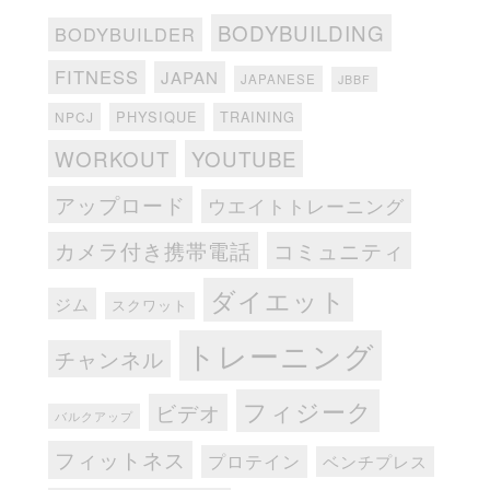
BODYBUILDING
BODYBUILDER
FITNESS
JAPAN
JAPANESE
JBBF
PHYSIQUE
TRAINING
NPCJ
WORKOUT
YOUTUBE
アップロード
ウエイトトレーニング
カメラ付き携帯電話
コミュニティ
ダイエット
ジム
スクワット
トレーニング
チャンネル
フィジーク
ビデオ
バルクアップ
フィットネス
プロテイン
ベンチプレス