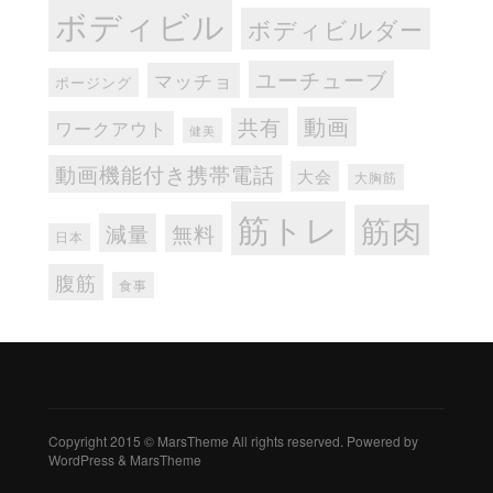
ボディビル
ボディビルダー
ユーチューブ
マッチョ
ポージング
動画
共有
ワークアウト
健美
動画機能付き携帯電話
大会
大胸筋
筋トレ
筋肉
減量
無料
日本
腹筋
食事
Copyright 2015 © MarsTheme All rights reserved. Powered by
WordPress & MarsTheme