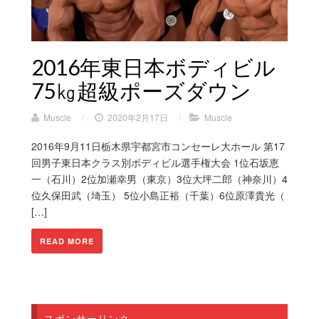
2016年東日本ボディビル
75㎏超級ポーズダウン
Muscle
/
2020年2月17日
/
Muscle
2016年9月11日栃木県宇都宮市コンセーレ大ホール 第17
回男子東日本クラス別ボディビル選手権大会 1位石坂恵
一（石川）2位加瀬幸男（東京）3位大坪二郎（神奈川）4
位久保田武（埼玉） 5位小島正裕（千葉）6位原澤貴光（
[…]
READ MORE
スポンサーリンク