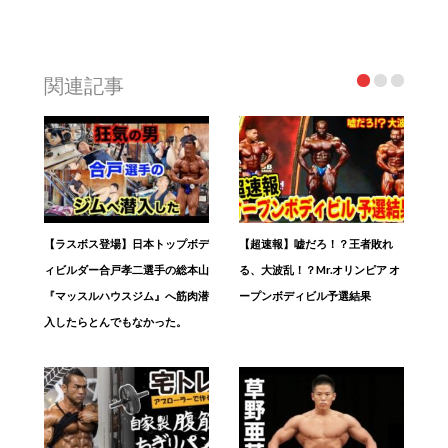
関連記事
【ラスボス登場】日本トップボデ
【超速報】嘘だろ！？王者敗れ
ィビルダー合戸孝二選手の総本山
る、大波乱！？Mr.オリンピア オ
『マッスルハウスジム』へ筋肉潜
ープンボディビル予選結果
入したらとんでもなかった。