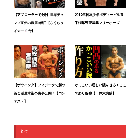
【アブローラーで5分】世界チャ
2017年日本少年ボディービル選
ンプ直伝の腹筋5種目【さくらタ
手権草野亜基基フリーポーズ
イマー
付】
【ポウイング】フィジークで勝つ
かっこいい逞しい腕をせる！ここ
苦と減量末期の食事公開！【コン
であり腕強【日体大胸筋】
テスト】
タグ