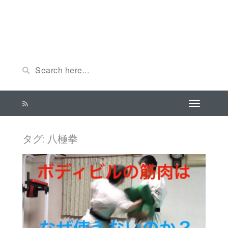
タグ: 八極拳