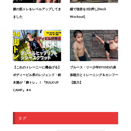
腰の筋トレをレベルアップしてき
縮で強首を3分押し[Neck
ました
Workout]
【これのトレーニーに機会げる】
ブルース・リー少年RYUSEIの身
ボディービル界のレジェンド・鈴
体能力とトレーニング＆カンフー
木雅が「脚トレ」！ 『BULK UP
【筋力】
CAMP』＃4
タグ