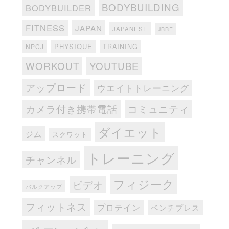
BODYBUILDING
BODYBUILDER
FITNESS
JAPAN
JAPANESE
JBBF
PHYSIQUE
TRAINING
NPCJ
WORKOUT
YOUTUBE
アップロード
ウエイトトレーニング
カメラ付き携帯電話
コミュニティ
ダイエット
ジム
スクワット
トレーニング
チャンネル
フィジーク
ビデオ
バルクアップ
フィットネス
プロテイン
ベンチプレス