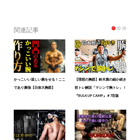
関連記事
かっこいい逞しい腕をせる！ここ
【理想の胸筋】鈴木雅の細か続き
であり腕強【日体大胸筋】
技トレ解説「マシンで胸トレ」！
『BULK UP CAMP』＃7百版