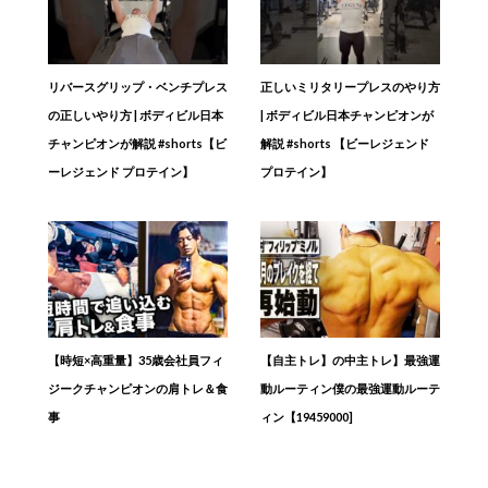
リバースグリップ・ベンチプレス
正しいミリタリープレスのやり方
の正しいやり方 | ボディビル日本
| ボディビル日本チャンピオンが
チャンピオンが解説 #shorts【ビ
解説 #shorts 【ビーレジェンド
ーレジェンド プロテイン】
プロテイン】
【時短×高重量】35歳会社員フィ
【自主トレ】の中主トレ】最強運
ジークチャンピオンの肩トレ＆食
動ルーティン僕の最強運動ルーテ
事
ィン【19459000]