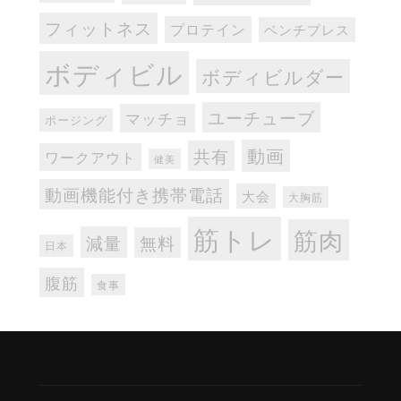
フィットネス
プロテイン
ベンチプレス
ボディビル
ボディビルダー
ユーチューブ
マッチョ
ポージング
動画
共有
ワークアウト
健美
動画機能付き携帯電話
大会
大胸筋
筋トレ
筋肉
減量
無料
日本
腹筋
食事