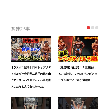
関連記事
【ラスボス登場】日本トップボデ
【超速報】嘘だろ！？王者敗れ
ィビルダー合戸孝二選手の総本山
る、大波乱！？Mr.オリンピア オ
『マッスルハウスジム』へ筋肉潜
ープンボディビル予選結果
入したらとんでもなかった。