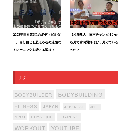
2023年世界第3位のボディビルダ
【相澤隼人】日本チャンピオンか
ー。修行僧とも思える程の過酷な
ら見て吉岡賢輝はどう見えている
トレーニングを続ける訳は？
のか？
タグ
BODYBUILDING
BODYBUILDER
FITNESS
JAPAN
JAPANESE
JBBF
PHYSIQUE
TRAINING
NPCJ
WORKOUT
YOUTUBE