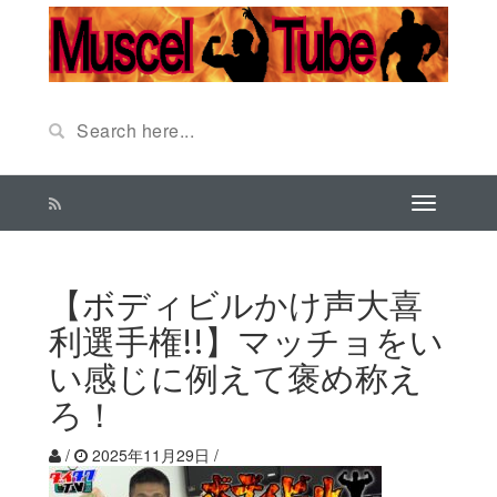
【ボディビルかけ声大喜
利選手権!!】マッチョをい
い感じに例えて褒め称え
ろ！
/
2025年11月29日
/