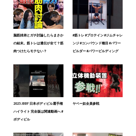
脳筋姉弟とガチ討論したらまさか
#筋トレ #プロテイン #ジムチャレ
の結末。筋トレは遺伝が全て？筋
ンジ #コンパウンド種目 #パワー
肉つけたらモテない？
ビルダー #パワービルディング
2025 JBBF 日本ボディビル選手権
ヤベー奴全員参戦
ハイライト 完全版は関連動画へ #
ボディビル