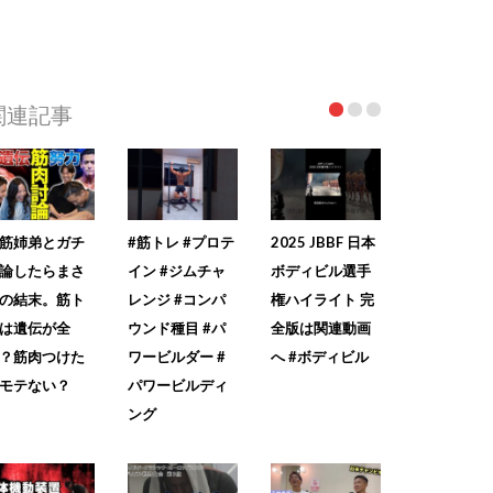
関連記事
筋姉弟とガチ
#筋トレ #プロテ
2025 JBBF 日本
論したらまさ
イン #ジムチャ
ボディビル選手
の結末。筋ト
レンジ #コンパ
権ハイライト 完
は遺伝が全
ウンド種目 #パ
全版は関連動画
？筋肉つけた
ワービルダー #
へ #ボディビル
モテない？
パワービルディ
ング