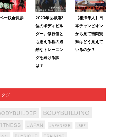
ベー奴全員参
2023年世界第3
【相澤隼人】日
位のボディビル
本チャンピオン
ダー。修行僧と
から見て吉岡賢
も思える程の過
輝はどう見えて
酷なトレーニン
いるのか？
グを続ける訳
は？
タグ
BODYBUILDING
BODYBUILDER
FITNESS
JAPAN
JAPANESE
JBBF
PHYSIQUE
TRAINING
NPCJ