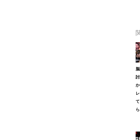
脳
討
か
レ
て
ら