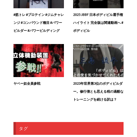
#筋トレ #プロテイン #ジムチャレ
2025 JBBF 日本ボディビル選手権
ンジ #コンパウンド種目 #パワー
ハイライト 完全版は関連動画へ #
ビルダー #パワービルディング
ボディビル
ヤベー奴全員参戦
2023年世界第3位のボディビルダ
ー。修行僧とも思える程の過酷な
トレーニングを続ける訳は？
タグ