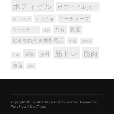
ボディビル
ボディビルダー
ユーチューブ
マッチョ
ポージング
動画
共有
ワークアウト
健美
動画機能付き携帯電話
大会
大胸筋
筋トレ
筋肉
減量
無料
日本
腹筋
食事
Copyright 2015 © MarsTheme All rights reserved. Powered by
WordPress & MarsTheme