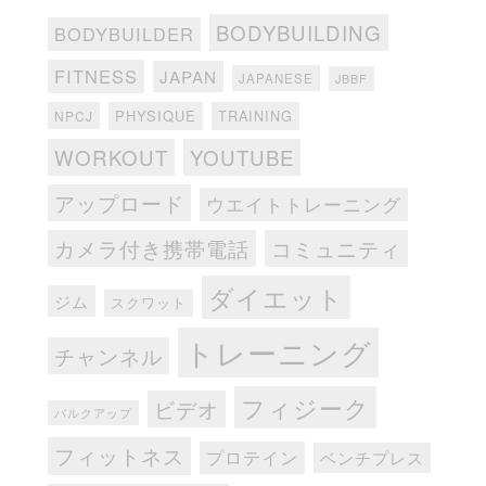
BODYBUILDING
BODYBUILDER
FITNESS
JAPAN
JAPANESE
JBBF
PHYSIQUE
TRAINING
NPCJ
WORKOUT
YOUTUBE
アップロード
ウエイトトレーニング
カメラ付き携帯電話
コミュニティ
ダイエット
ジム
スクワット
トレーニング
チャンネル
フィジーク
ビデオ
バルクアップ
フィットネス
プロテイン
ベンチプレス