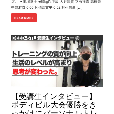
ズ。 ▼出場選手 ●65kg以下級 大谷宗貴 立石祥真 高橋亮
中野雅貴 0:00 片伯部貢平 0:52 桐生昌毅 […]
READ MORE
【受講生インタビュー】
ボディビル大会優勝をき
っかけにパーソナルトレ