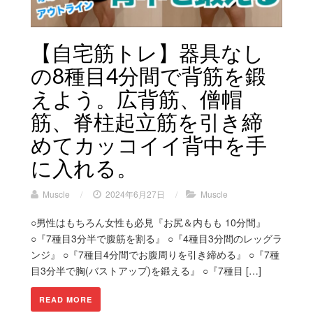
【自宅筋トレ】器具なし
の8種目4分間で背筋を鍛
えよう。広背筋、僧帽
筋、脊柱起立筋を引き締
めてカッコイイ背中を手
に入れる。
Muscle
/
2024年6月27日
/
Muscle
○男性はもちろん女性も必見『お尻＆内もも 10分間』
○『7種目3分半で腹筋を割る』 ○『4種目3分間のレッグラ
ンジ』 ○『7種目4分間でお腹周りを引き締める』 ○『7種
目3分半で胸(バストアップ)を鍛える』 ○『7種目 […]
READ MORE