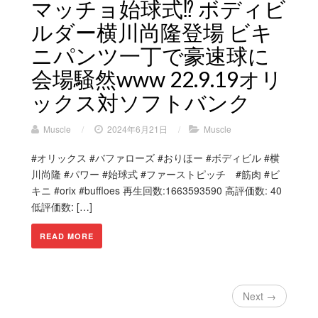
マッチョ始球式⁉︎ ボディビ
ルダー横川尚隆登場 ビキ
ニパンツ一丁で豪速球に
会場騒然www 22.9.19オリ
ックス対ソフトバンク
Muscle
/
2024年6月21日
/
Muscle
#オリックス #バファローズ #おりほー #ボディビル #横
川尚隆 #パワー #始球式 #ファーストピッチ #筋肉 #ビ
キニ #orix #buffloes 再生回数:1663593590 高評価数: 40
低評価数: […]
READ MORE
Next →