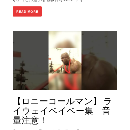
READ MORE
【ロニーコールマン】 ラ
イウェイベイベー集 音
量注意！