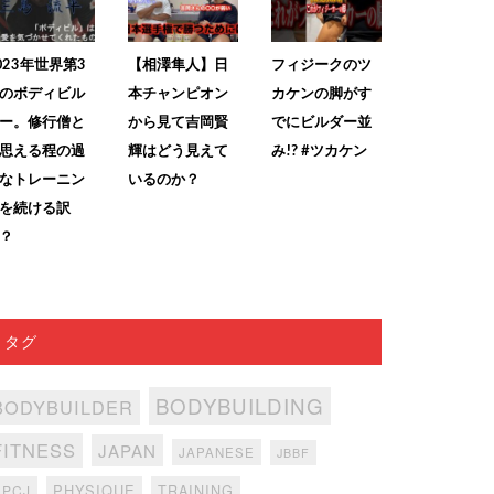
023年世界第3
【相澤隼人】日
フィジークのツ
のボディビル
本チャンピオン
カケンの脚がす
ー。修行僧と
から見て吉岡賢
でにビルダー並
思える程の過
輝はどう見えて
み!? #ツカケン
なトレーニン
いるのか？
を続ける訳
？
タグ
BODYBUILDING
BODYBUILDER
FITNESS
JAPAN
JAPANESE
JBBF
PHYSIQUE
TRAINING
NPCJ