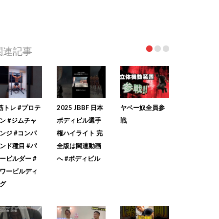
関連記事
筋トレ #プロテ
2025 JBBF 日本
ヤベー奴全員参
ン #ジムチャ
ボディビル選手
戦
ンジ #コンパ
権ハイライト 完
ンド種目 #パ
全版は関連動画
ービルダー #
へ #ボディビル
ワービルディ
グ