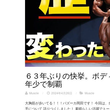
６３年ぶりの快挙。ボデ
年少で制覇
Muscle
/
2024年4月26日
/
Muscle
大胸筋が歩いてる！！！バズーカ岡田です！ 今回は、全
手について 語りつくしました！ 素晴らしい活躍でト