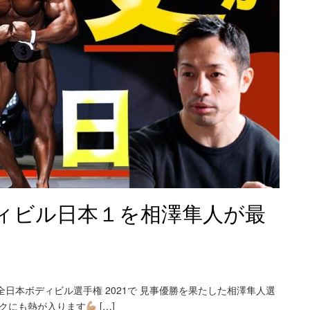
ィビル日本１を相澤隼人が最
日本ボディビル選手権 2021で 見事優勝を果たした相澤隼人選
ークにも熱が入ります
[…]