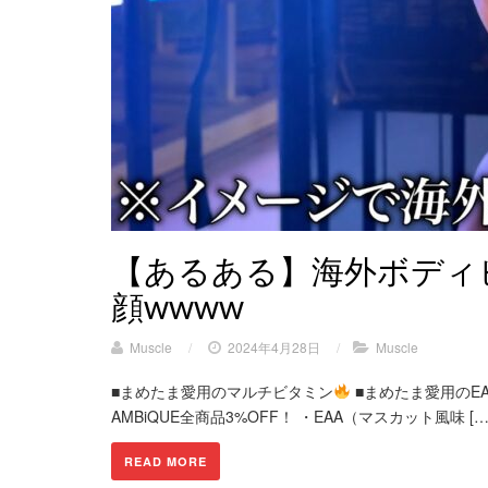
【あるある】海外ボディ
顔wwww
Muscle
/
2024年4月28日
/
Muscle
■まめたま愛用のマルチビタミン
■まめたま愛用のEA
AMBiQUE全商品3%OFF！ ・EAA（マスカット風味 […
READ MORE