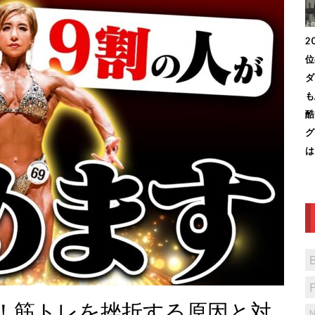
2
位
ダ
も
酷
グ
は
！筋トレを挫折する原因と対