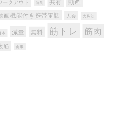
動画
共有
ワークアウト
健美
動画機能付き携帯電話
大会
大胸筋
筋トレ
筋肉
減量
無料
日本
腹筋
食事