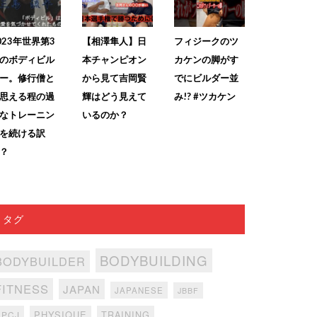
023年世界第3
【相澤隼人】日
フィジークのツ
のボディビル
本チャンピオン
カケンの脚がす
ー。修行僧と
から見て吉岡賢
でにビルダー並
思える程の過
輝はどう見えて
み!? #ツカケン
なトレーニン
いるのか？
を続ける訳
？
タグ
BODYBUILDING
BODYBUILDER
FITNESS
JAPAN
JAPANESE
JBBF
PHYSIQUE
TRAINING
NPCJ