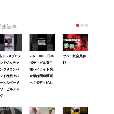
関連記事
筋トレ #プロテ
2025 JBBF 日本
ヤベー奴全員参
ン #ジムチャ
ボディビル選手
戦
ンジ #コンパ
権ハイライト 完
ンド種目 #パ
全版は関連動画
ービルダー #
へ #ボディビル
ワービルディ
グ