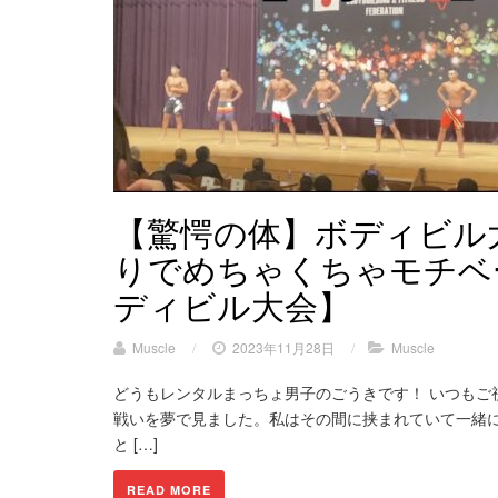
【驚愕の体】ボディビル
りでめちゃくちゃモチベ
ディビル大会】
Muscle
/
2023年11月28日
/
Muscle
どうもレンタルまっちょ男子のごうきです！ いつもご
戦いを夢で見ました。私はその間に挟まれていて一緒に
と […]
READ MORE