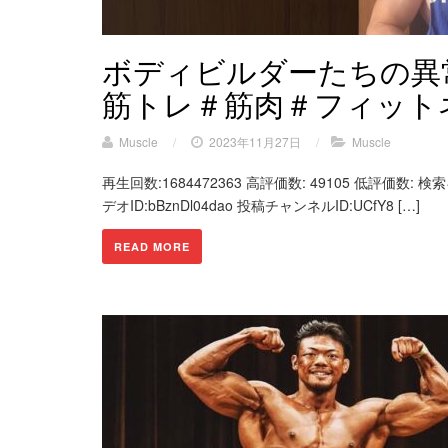
ボディビルダーたちの異
筋トレ＃筋肉＃フィット
Muscle
/
2023年11月27日
/
Muscle
再生回数:1684472363 高評価数: 49105 低評価数: 検
デオID:bBznDl04dao 投稿チャンネルID:UCfY8 […]
READ MORE