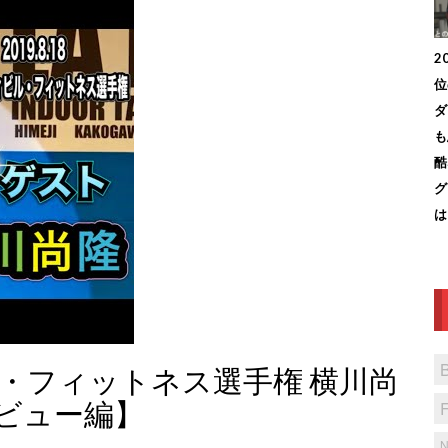
2
位
ダ
も
酷
グ
は
ル・フィットネス選手権 横川尚
ビュー編】