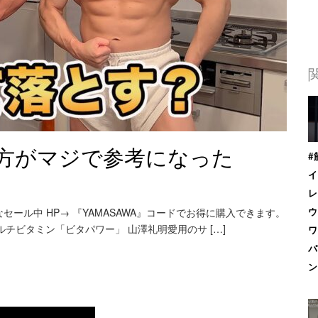
方がマジで参考になった
#
イ
レ
ール中 HP→ 『YAMASAWA』コードでお得に購入できます。
ウ
ルチビタミン「ビタパワー」 山澤礼明愛用のサ […]
ワ
パ
ン