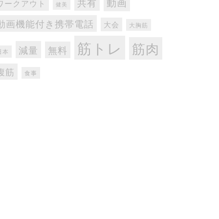
動画
共有
ワークアウト
健美
動画機能付き携帯電話
大会
大胸筋
筋トレ
筋肉
減量
無料
日本
腹筋
食事