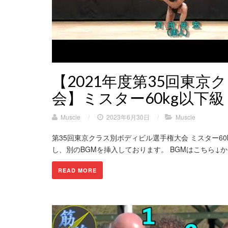
【2021年度第35回東
会】ミスター60kg以下
Muscle
/
2023年6月30日
/
Muscle
第35回東京クラス別ボディビル選手権大会 ミスター6
し、別のBGMを挿入しております。 BGMはこちら↓からダ
READ MORE