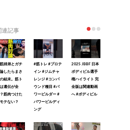
関連記事
筋姉弟とガチ
#筋トレ #プロテ
2025 JBBF 日本
論したらまさ
イン #ジムチャ
ボディビル選手
の結末。筋ト
レンジ #コンパ
権ハイライト 完
は遺伝が全
ウンド種目 #パ
全版は関連動画
？筋肉つけた
ワービルダー #
へ #ボディビル
モテない？
パワービルディ
ング