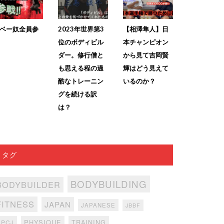
ベー奴全員参
2023年世界第3
【相澤隼人】日
位のボディビル
本チャンピオン
ダー。修行僧と
から見て吉岡賢
も思える程の過
輝はどう見えて
酷なトレーニン
いるのか？
グを続ける訳
は？
タグ
BODYBUILDING
BODYBUILDER
FITNESS
JAPAN
JAPANESE
JBBF
PHYSIQUE
TRAINING
NPCJ