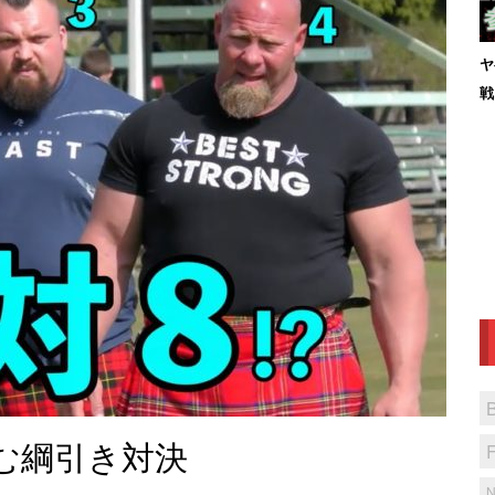
ヤ
戦
む綱引き対決