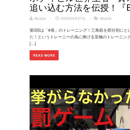
追い込む方法を伝授！『BUL
Muscle
/
2023年6月27日
/
Muscle
第3回は「#肩」のトレーニング！三角筋を部分別にと
た！というトレーニーの為に捧げる至極のトレーニング番
[…]
READ MORE