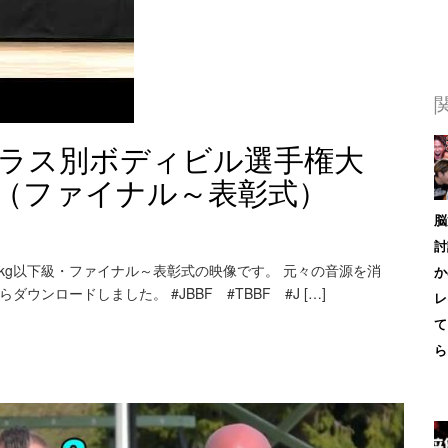
京クラス別ボディビル選手権大
級（ファイナル～表彰式）
脳
討
0kg以下級・ファイナル～表彰式の映像です。 元々の音源を消
か
ウンロードしました。 #JBBF #TBBF #J […]
レ
て
ら