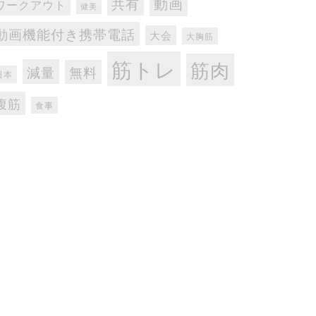
動画
共有
ワークアウト
健美
動画機能付き携帯電話
大会
大胸筋
筋トレ
筋肉
減量
無料
日本
腹筋
食事