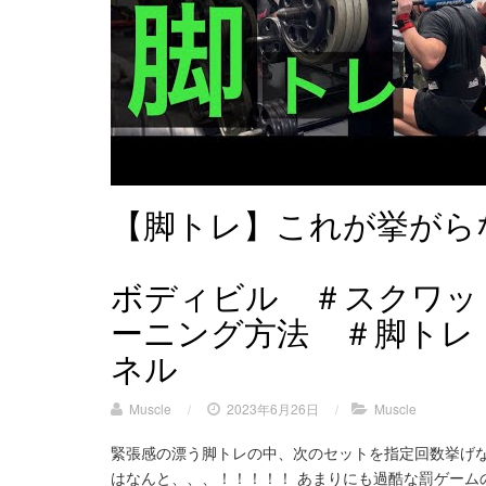
【脚トレ】これが挙がら
ボディビル ＃スクワッ
ーニング方法 ＃脚トレ
ネル
Muscle
/
2023年6月26日
/
Muscle
緊張感の漂う脚トレの中、次のセットを指定回数挙げ
はなんと、、、！！！！！ あまりにも過酷な罰ゲーム