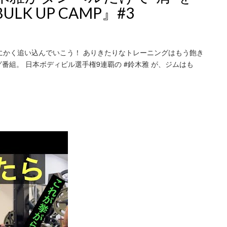
K UP CAMP』#3
にかく追い込んでいこう！ ありきたりなトレーニングはもう飽き
組。 日本ボディビル選手権9連覇の #鈴木雅 が、ジムはも