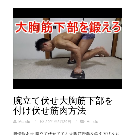
腕立て伏せ大胸筋下部を
付け伏せ筋肉方法
Muscle
/
2021年5月29日
/
Muscle
勝情報♪ ⇒ 腕立て伏せててん大胸筋授業を鍛え方法をお