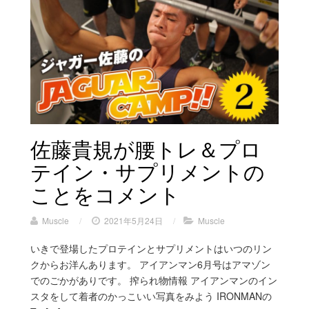
佐藤貴規が腰トレ＆プロ
テイン・サプリメントの
ことをコメント
Muscle
/
2021年5月24日
/
Muscle
いきで登場したプロテインとサプリメントはいつのリン
クからお洋んあります。 アイアンマン6月号はアマゾン
でのごかがありです。 搾られ物情報 アイアンマンのイン
スタをして着者のかっこいい写真を​​みよう IRONMANの