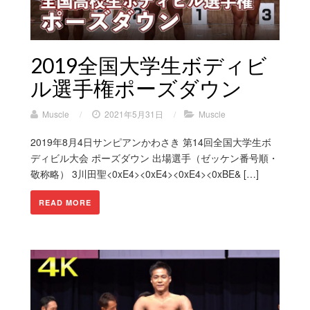
2019全国大学生ボディビ
ル選手権ポーズダウン
Muscle
/
2021年5月31日
/
Muscle
2019年8月4日サンピアンかわさき 第14回全国大学生ボ
ディビル大会 ポーズダウン 出場選手（ゼッケン番号順・
敬称略） 3川田聖<0xE4><0xE4><0xE4><0xBE& […]
READ MORE