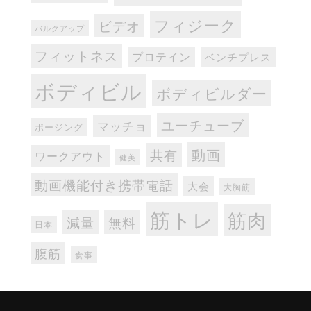
フィジーク
ビデオ
バルクアップ
フィットネス
プロテイン
ベンチプレス
ボディビル
ボディビルダー
ユーチューブ
マッチョ
ポージング
動画
共有
ワークアウト
健美
動画機能付き携帯電話
大会
大胸筋
筋トレ
筋肉
減量
無料
日本
腹筋
食事