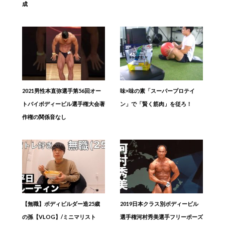
成
2021男性本直弥選手第56回オー
味×味の素「スーパープロテイ
トバイボディービル選手権大会著
ン」で「賢く筋肉」を従ろ！
作権の関係音なし
【無職】ボディビルダー造25歳
2019日本クラス別ボディービル
の孫【VLOG】/ミニマリスト
選手権河村秀美選手フリーポーズ