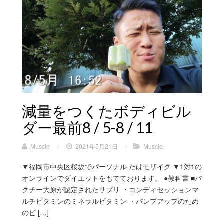
減量をつくたボディビル
ダー最前8 / 5-8 / 11
Muscle
/
2021年5月21日
/
Muscle
▼福岡市中央区桜坂でパーソナル たはモザイク ▼1対1の
オンラインでダイエットをもてております。 ●教科書 ■パ
クチー大原が認定されたサプリ ・コンディセッションマ
ルチビタミンのミネラルビタミン ・パンプアップのため
のビ […]