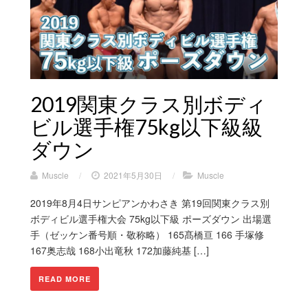
2019関東クラス別ボディ
ビル選手権75kg以下級級
ダウン
Muscle
/
2021年5月30日
/
Muscle
2019年8月4日サンピアンかわさき 第19回関東クラス別
ボディビル選手権大会 75kg以下級 ポーズダウン 出場選
手（ゼッケン番号順・敬称略） 165髙橋亘 166 手塚修
167奥志哉 168小出竜秋 172加藤純基 […]
READ MORE