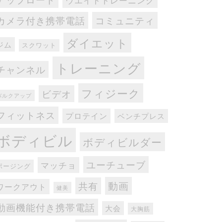
ウエイトトレーニング
カメラ付き携帯電話
コミュニティ
ダイエット
ジム
スクワット
トレーニング
チャンネル
フィジーク
ビデオ
バルクアップ
フィットネス
プロテイン
ベンチプレス
ボディビル
ボディビルダー
ユーチューブ
マッチョ
ポージング
動画
共有
ワークアウト
健美
動画機能付き携帯電話
大会
大胸筋