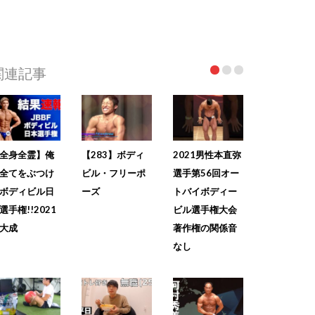
関連記事
全身全霊】俺
【283】ボディ
2021男性本直弥
全てをぶつけ
ビル・フリーポ
選手第56回オー
ボディビル日
ーズ
トバイボディー
選手権!!2021
ビル選手権大会
大成
著作権の関係音
なし