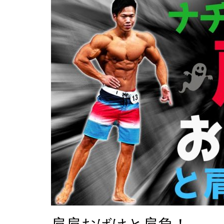
肩肩おばけと肩負！