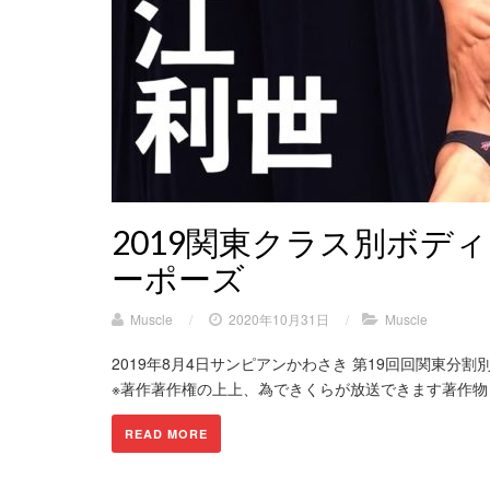
2019関東クラス別ボデ
ーポーズ
Muscle
/
2020年10月31日
/
Muscle
2019年8月4日サンピアンかわさき 第19回回関東分
※著作著作権の上上、為できくらが放送できます著作物ます。 
READ MORE