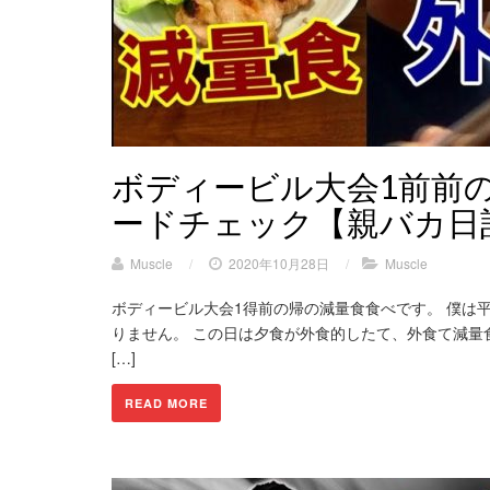
ボディービル大会1前前
ードチェック【親バカ日
Muscle
/
2020年10月28日
/
Muscle
ボディービル大会1得前の帰の減量食食べです。 僕は
りません。 この日は夕食が外食的したて、外食て減量
[…]
READ MORE