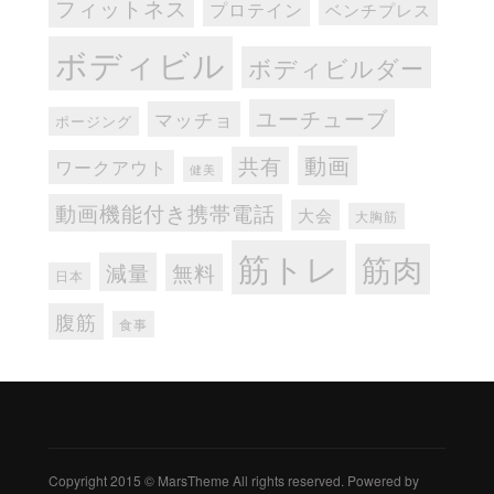
フィットネス
プロテイン
ベンチプレス
ボディビル
ボディビルダー
ユーチューブ
マッチョ
ポージング
動画
共有
ワークアウト
健美
動画機能付き携帯電話
大会
大胸筋
筋トレ
筋肉
減量
無料
日本
腹筋
食事
Copyright 2015 © MarsTheme All rights reserved. Powered by