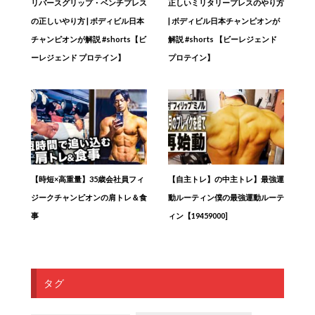
リバースグリップ・ベンチプレス
正しいミリタリープレスのやり方
の正しいやり方 | ボディビル日本
| ボディビル日本チャンピオンが
チャンピオンが解説 #shorts【ビ
解説 #shorts 【ビーレジェンド
ーレジェンド プロテイン】
プロテイン】
【時短×高重量】35歳会社員フィ
【自主トレ】の中主トレ】最強運
ジークチャンピオンの肩トレ＆食
動ルーティン僕の最強運動ルーテ
事
ィン【19459000]
タグ