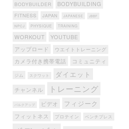
BODYBUILDING
BODYBUILDER
FITNESS
JAPAN
JAPANESE
JBBF
PHYSIQUE
TRAINING
NPCJ
WORKOUT
YOUTUBE
アップロード
ウエイトトレーニング
カメラ付き携帯電話
コミュニティ
ダイエット
ジム
スクワット
トレーニング
チャンネル
フィジーク
ビデオ
バルクアップ
フィットネス
プロテイン
ベンチプレス