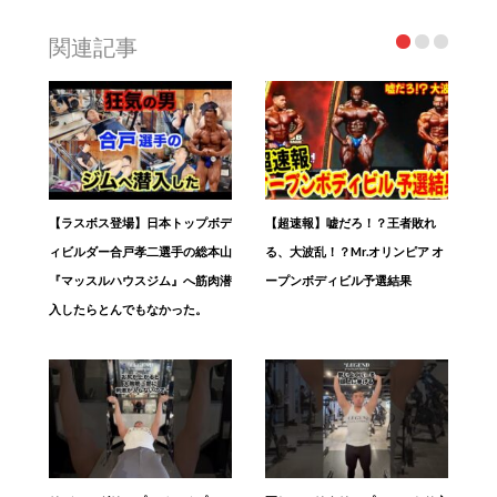
関連記事
【ラスボス登場】日本トップボデ
【超速報】嘘だろ！？王者敗れ
ィビルダー合戸孝二選手の総本山
る、大波乱！？Mr.オリンピア オ
『マッスルハウスジム』へ筋肉潜
ープンボディビル予選結果
入したらとんでもなかった。