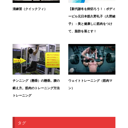
清練習（クイックフィ）
【新代謝冬を飼切ろう！：ボディ
ービル元日本筋久野礼子（久野綾
子）：美と健康しに筋肉をつけ
て、脂肪を落とす！
チンニング（懸垂）の懸垂。腰の
ウェイトトレーニング（筋肉マ
鍛え方。筋肉のトレーニング方法
ン）
トレーニング
タグ