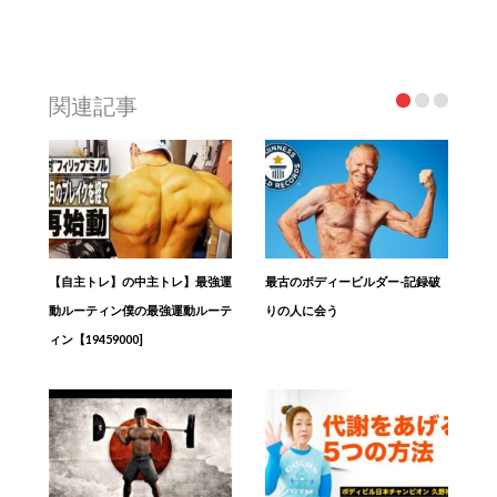
関連記事
【自主トレ】の中主トレ】最強運
最古のボディービルダー-記録破
動ルーティン僕の最強運動ルーテ
りの人に会う
ィン【19459000]