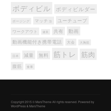
ボディビル
ボディビルダー
ユーチューブ
マッチョ
ポージング
動画
共有
ワークアウト
健美
動画機能付き携帯電話
大会
大胸筋
筋トレ
筋肉
減量
無料
日本
腹筋
食事
Copyright 2015 © MarsTheme All rights reserved. Powered by
WordPress & MarsTheme