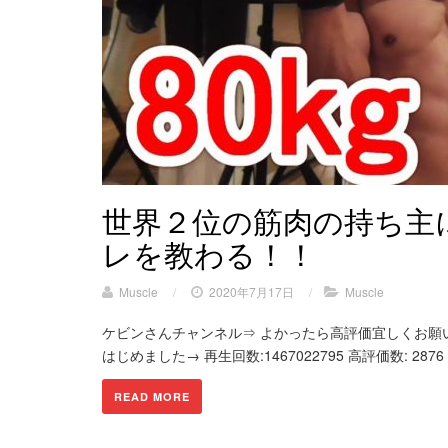
世界２位の筋肉の持ち主
レを教わる！！
Muscle
/
2020年7月17日
/
Muscle
ケビンさんチャンネル⇒ よかったら高評価宜しくお願いい
はじめました→ 再生回数:1467022795 高評価数: 2876
READ MORE