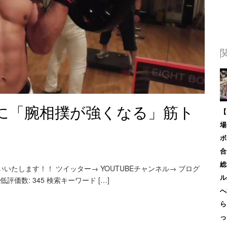
に「腕相撲が強くなる」筋ト
【
場
ボ
合
総
たします！！ ツイッター→ YOUTUBEチャンネル→ ブログ
ル
 低評価数: 345 検索キーワード […]
へ
ら
っ