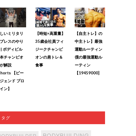
しいミリタリ
【時短×高重量】
【自主トレ】の
プレスのやり
35歳会社員フィ
中主トレ】最強
 | ボディビル
ジークチャンピ
運動ルーティン
本チャンピオ
オンの肩トレ＆
僕の最強運動ル
が解説
食事
ーティン
shorts 【ビー
【19459000]
ジェンド プロ
イン】
タグ
BODYBUILDING
BODYBUILDER