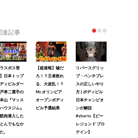
関連記事
ラスボス登
【超速報】嘘だ
リバースグリッ
】日本トップ
ろ！？王者敗れ
プ・ベンチプレ
ディビルダー
る、大波乱！？
スの正しいやり
戸孝二選手の
Mr.オリンピア
方 | ボディビル
本山『マッス
オープンボディ
日本チャンピオ
ハウスジム』
ビル予選結果
ンが解説
筋肉潜入した
#shorts【ビー
とんでもなか
レジェンド プロ
た。
テイン】