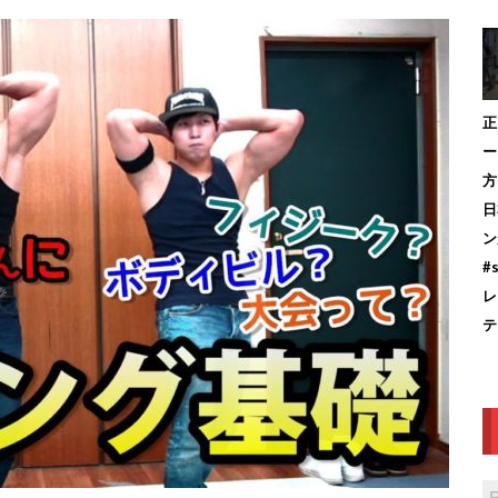
正
ー
方
日
ン
#
レ
テ