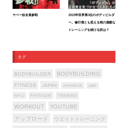
ヤベー奴全員参戦
2023年世界第3位のボディビルダ
ー。修行僧とも思える程の過酷な
トレーニングを続ける訳は？
タグ
BODYBUILDING
BODYBUILDER
FITNESS
JAPAN
JAPANESE
JBBF
PHYSIQUE
TRAINING
NPCJ
WORKOUT
YOUTUBE
アップロード
ウエイトトレーニング