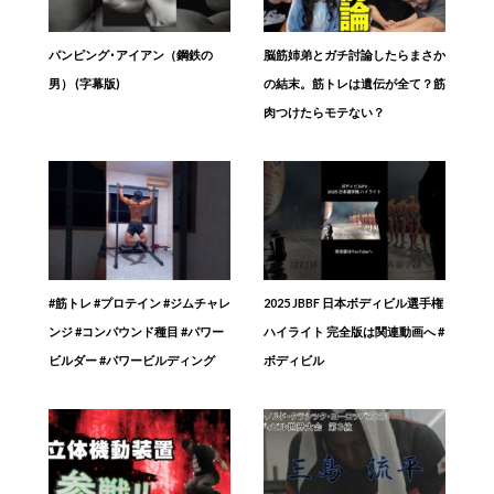
パンピング･アイアン（鋼鉄の
脳筋姉弟とガチ討論したらまさか
男） (字幕版)
の結末。筋トレは遺伝が全て？筋
肉つけたらモテない？
#筋トレ #プロテイン #ジムチャレ
2025 JBBF 日本ボディビル選手権
ンジ #コンパウンド種目 #パワー
ハイライト 完全版は関連動画へ #
ビルダー #パワービルディング
ボディビル