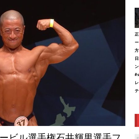
正
ー
方
日
ン
#
レ
テ
ィービル選手権石井輝男選手フ