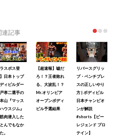
関連記事
ラスボス登
【超速報】嘘だ
リバースグリッ
】日本トップ
ろ！？王者敗れ
プ・ベンチプレ
ディビルダー
る、大波乱！？
スの正しいやり
戸孝二選手の
Mr.オリンピア
方 | ボディビル
本山『マッス
オープンボディ
日本チャンピオ
ハウスジム』
ビル予選結果
ンが解説
筋肉潜入した
#shorts【ビー
とんでもなか
レジェンド プロ
た。
テイン】