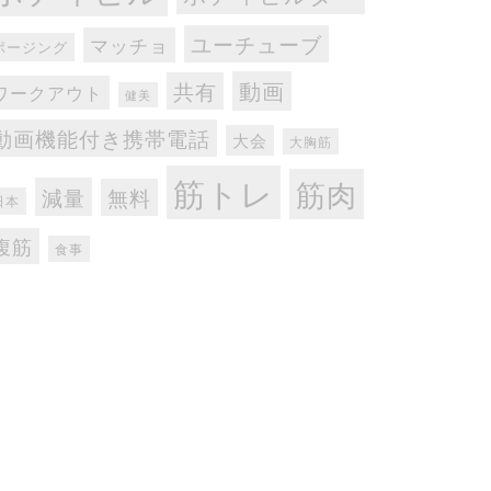
ユーチューブ
マッチョ
ポージング
動画
共有
ワークアウト
健美
動画機能付き携帯電話
大会
大胸筋
筋トレ
筋肉
減量
無料
日本
腹筋
食事