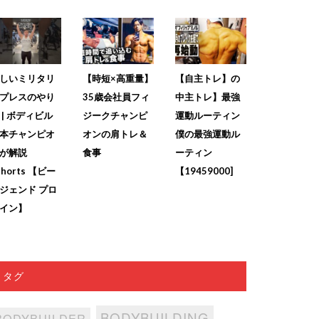
しいミリタリ
【時短×高重量】
【自主トレ】の
プレスのやり
35歳会社員フィ
中主トレ】最強
 | ボディビル
ジークチャンピ
運動ルーティン
本チャンピオ
オンの肩トレ＆
僕の最強運動ル
が解説
食事
ーティン
shorts 【ビー
【19459000]
ジェンド プロ
イン】
タグ
BODYBUILDING
BODYBUILDER