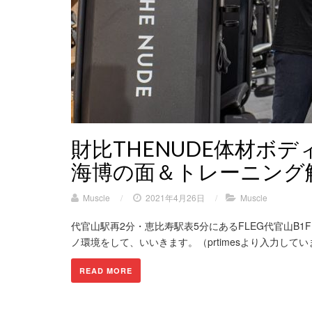
財比THENUDE体材ボ
海博の面＆トレーニング
Muscle
/
2021年4月26日
/
Muscle
代官山駅再2分・恵比寿駅表5分にあるFLEG代官山B
ノ環境をして、いいきます。（prtimesより入力してい
READ MORE