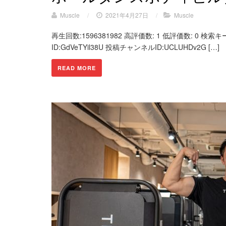
Muscle
/
2021年4月27日
/
Muscle
再生回数:1596381982 高評価数: 1 低評価数: 0 検索キ
ID:GdVeTYil38U 投稿チャンネルID:UCLUHDv2G […]
READ MORE