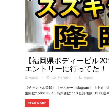
【福岡県ボディービル20
エントリーに行ってた！
Muscle
/
2021年4月28日
/
Muscle
【チャンネル登録】 【せんせーInstagram】 【中原I
生回数:1566485345 高評価数: 113 低評価数: 13 検
READ MORE