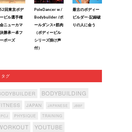
52回東京ボデ
PoleDancer w /
最古のボディー
ービル選手権
Bodybuilder /ポ
ビルダー-記録破
会ニューカマ
ールダンス×筋肉
りの人に会う
決勝承一卓フ
（ボディービル
ーポーズ
シリーズ掛け声
付）
タグ
BODYBUILDING
BODYBUILDER
FITNESS
JAPAN
JAPANESE
JBBF
PHYSIQUE
TRAINING
NPCJ
WORKOUT
YOUTUBE