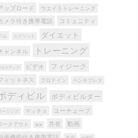
アップロード
ウエイトトレーニング
カメラ付き携帯電話
コミュニティ
ダイエット
ジム
スクワット
トレーニング
チャンネル
フィジーク
ビデオ
バルクアップ
フィットネス
プロテイン
ベンチプレス
ボディビル
ボディビルダー
ユーチューブ
マッチョ
ポージング
動画
共有
ワークアウト
健美
動画機能付き携帯電話
大会
大胸筋