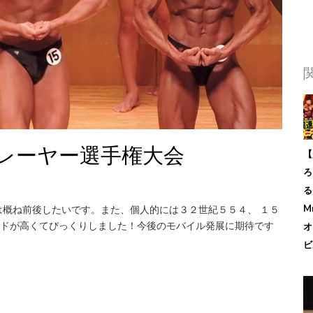
プレーヤー選手権大会
【
ろ
る
概ね前後したいです。また、個人的には３２世紀５５４、 １５
M
ードが高くてびっくりしました！今後のモバイル発展に期待です
オ
ビ