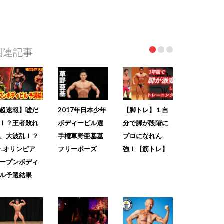
関連記事
超速報】嘘だ
2017年日本少年
【脚トレ】１自
！？王者敗れ
ボディービル選
分で脚が段階に
、大波乱！？
手権草野亜基基
プロになれん
r.オリンピア
フリーポーズ
強！【筋トレ】
ープンボディ
ル予選結果