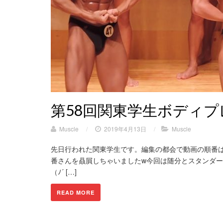
第58回関東学生ボディ
Muscle
/
2019年4月13日
/
Muscle
先日行われた関東学生です。編集の都会で動画の順番は
番さんを贔屓しちゃいましたw今回は随分とスタンダ
（ﾉ´ […]
READ MORE