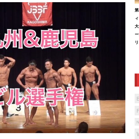
第
ィ
大
ー
リ