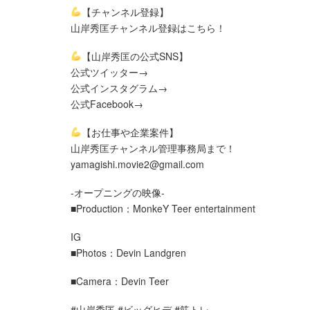
【チャンネル登録】
山岸秀匡チャンネル登録はこちら！
【山岸秀匡の公式SNS】
公式ツイッター→
公式インスタグラム→
公式Facebook→
【お仕事や企業案件】
山岸秀匡チャンネル管理事務局まで！
yamagishi.movie2@gmail.com
-オープニングの映像-
■Production：MonkeY Teer entertainment
IG
■Photos：Devin Landgren
■Camera：Devin Teer
#山岸秀匡 #ビッグヒデ #筋トレ