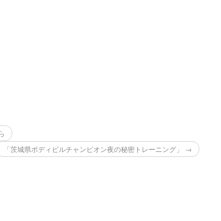
ら
「茨城県ボディビルチャンピオン夜の秘密トレーニング」 →