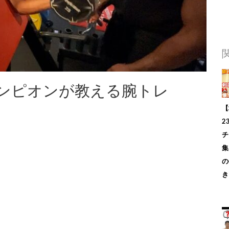
ンピオンが教える腕トレ
【
2
チ
集
の
き