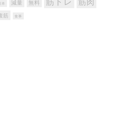
筋トレ
筋肉
減量
無料
日本
腹筋
食事