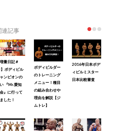
関連記事
増量日記＃
2016年日本ボデ
ボディビルダー
3】ボディビル
ィビルミスター
のトレーニング
ャンピオンの
日本比較審査
メニュー！種目
い 『Mr.愛知
の組み合わせや
会』に行って
理由を解説【ジ
ました！
ムトレ】