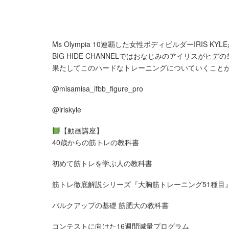
Ms Olympia 10連覇した女性ボディビルダーIRIS KY
BIG HIDE CHANNELではおなじみのアイリスがヒ
果たしてこのハードなトレーニングについていくこと
@misamisa_ifbb_figure_pro
@iriskyle
【動画講座】
40歳からの筋トレの教科書
初めて筋トレを学ぶ人の教科書
筋トレ徹底解説シリーズ『大胸筋トレーニング51種目
バルクアップの基礎 筋肥大の教科書
コンテストに向けた16週間減量プログラム