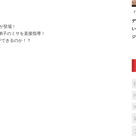
「
デ
LEが登場！
い
デの弟子のミサを直接指導！
ジ
ができるのか！？
』