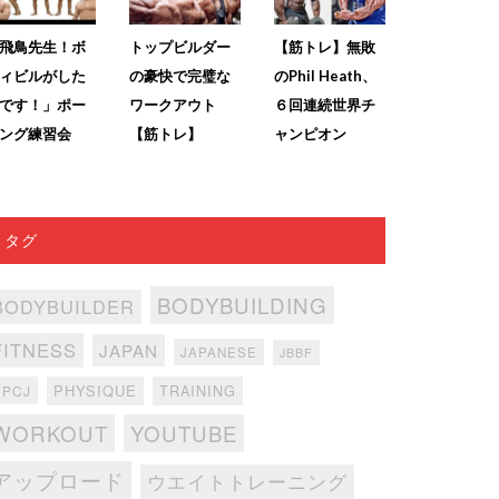
飛鳥先生！ボ
トップビルダー
【筋トレ】無敗
ィビルがした
の豪快で完璧な
のPhil Heath、
です！」ポー
ワークアウト
６回連続世界チ
ング練習会
【筋トレ】
ャンピオン
タグ
BODYBUILDING
BODYBUILDER
FITNESS
JAPAN
JAPANESE
JBBF
PHYSIQUE
TRAINING
NPCJ
WORKOUT
YOUTUBE
アップロード
ウエイトトレーニング