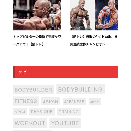
トップビルダーの豪快で完璧なワ
【筋トレ】無敗のPhil Heath、６
ークアウト【筋トレ】
回連続世界チャンピオン
タグ
BODYBUILDING
BODYBUILDER
FITNESS
JAPAN
JAPANESE
JBBF
PHYSIQUE
TRAINING
NPCJ
WORKOUT
YOUTUBE