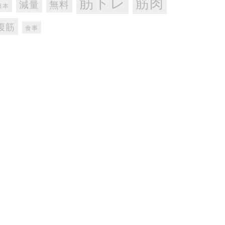
筋トレ
筋肉
減量
無料
日本
腹筋
食事