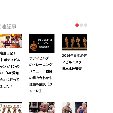
関連記事
増量日記＃
2016年日本ボデ
ボディビルダー
3】ボディビル
ィビルミスター
のトレーニング
ャンピオンの
日本比較審査
メニュー！種目
い 『Mr.愛知
の組み合わせや
会』に行って
理由を解説【ジ
ました！
ムトレ】