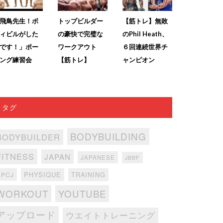
飛鳥先生！ボ
トップビルダー
【筋トレ】無敗
ィビルがした
の豪快で完璧な
のPhil Heath、
です！」ポー
ワークアウト
６回連続世界チ
ング練習会
【筋トレ】
ャンピオン
タグ
BODYBUILDING
BODYBUILDER
FITNESS
JAPAN
JAPANESE
JBBF
PHYSIQUE
TRAINING
NPCJ
WORKOUT
YOUTUBE
アップロード
ウエイトトレーニング