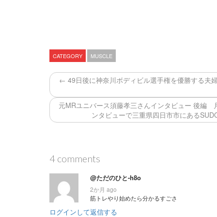
CATEGORY
MUSCLE
← 49日後に神奈川ボディビル選手権を優勝する夫
元MRユニバース須藤孝三さんインタビュー 後編
ンタビューで三重県四日市市にあるSUDO
4 comments
@ただのひと-h8o
2か月 ago
筋トレやり始めたら分かるすごさ
ログインして返信する