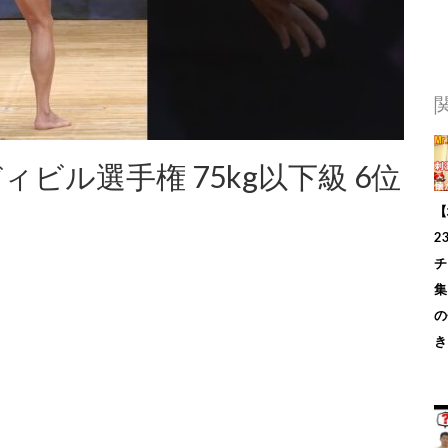
ィビル選手権 75kg以下級 6位
【
2
チ
集
の
き