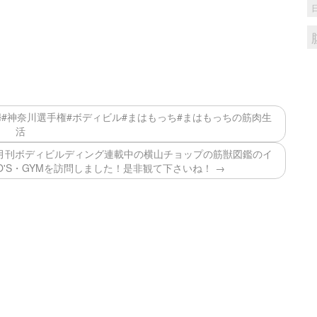
婦#神奈川選手権#ボディビル#まはもっち#まはもっちの筋肉生
活
 月刊ボディビルディング連載中の横山チョップの筋獣図鑑のイ
'S・GYMを訪問しました！是非観て下さいね！ →