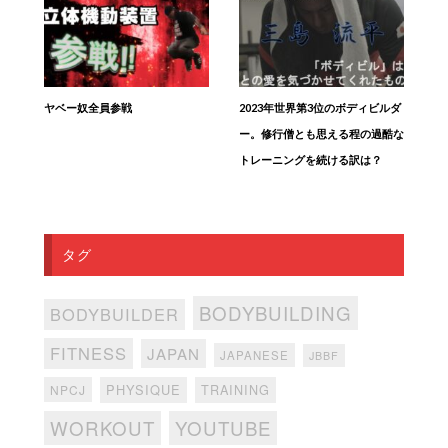
ヤベー奴全員参戦
2023年世界第3位のボディビルダ
ー。修行僧とも思える程の過酷な
トレーニングを続ける訳は？
タグ
BODYBUILDING
BODYBUILDER
FITNESS
JAPAN
JAPANESE
JBBF
PHYSIQUE
TRAINING
NPCJ
WORKOUT
YOUTUBE