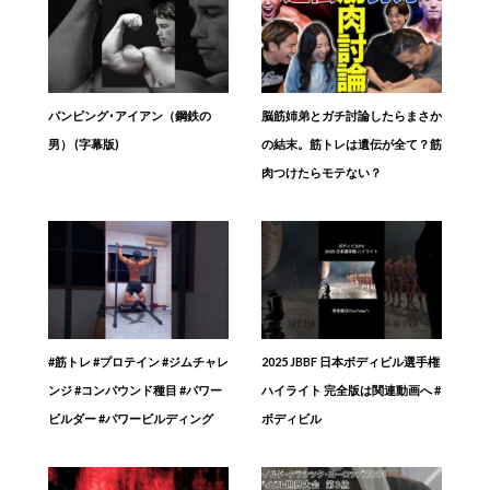
パンピング･アイアン（鋼鉄の
脳筋姉弟とガチ討論したらまさか
男） (字幕版)
の結末。筋トレは遺伝が全て？筋
肉つけたらモテない？
#筋トレ #プロテイン #ジムチャレ
2025 JBBF 日本ボディビル選手権
ンジ #コンパウンド種目 #パワー
ハイライト 完全版は関連動画へ #
ビルダー #パワービルディング
ボディビル