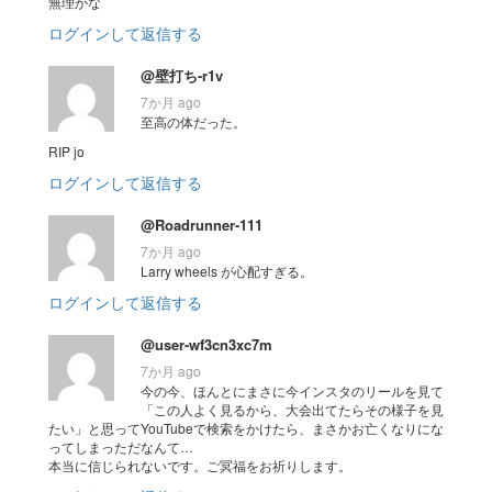
無理かな
ログインして返信する
@壁打ち-r1v
7か月 ago
至高の体だった。
RIP jo
ログインして返信する
@Roadrunner-111
7か月 ago
Larry wheels が心配すぎる。
ログインして返信する
@user-wf3cn3xc7m
7か月 ago
今の今、ほんとにまさに今インスタのリールを見て
「この人よく見るから、大会出てたらその様子を見
たい」と思ってYouTubeで検索をかけたら、まさかお亡くなりにな
ってしまっただなんて…
本当に信じられないです。ご冥福をお祈りします。