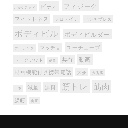
フィジーク
ビデオ
バルクアップ
フィットネス
プロテイン
ベンチプレス
ボディビル
ボディビルダー
ユーチューブ
マッチョ
ポージング
動画
共有
ワークアウト
健美
動画機能付き携帯電話
大会
大胸筋
筋トレ
筋肉
減量
無料
日本
腹筋
食事