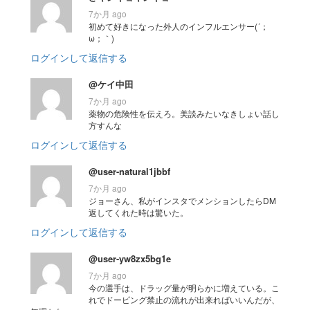
7か月 ago
初めて好きになった外人のインフルエンサー(´；
ω；｀)
ログインして返信する
@ケイ中田
7か月 ago
薬物の危険性を伝えろ。美談みたいなきしょい話し
方すんな
ログインして返信する
@user-natural1jbbf
7か月 ago
ジョーさん、私がインスタでメンションしたらDM
返してくれた時は驚いた。
ログインして返信する
@user-yw8zx5bg1e
7か月 ago
今の選手は、ドラッグ量が明らかに増えている。こ
れでドーピング禁止の流れが出来ればいいんだが、