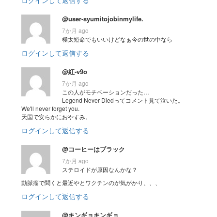
@user-syumitojobinmylife.
7か月 ago
極太短命でもいいけどなぁ今の世の中なら
ログインして返信する
@紅-v9o
7か月 ago
この人がモチベーションだった…
Legend Never Diedってコメント見て泣いた。
We'll never forget you.
天国で安らかにおやすみ。
ログインして返信する
@コーヒーはブラック
7か月 ago
ステロイドが原因なんかな？
動脈瘤で聞くと最近やとワクチンのが気がかり、、、
ログインして返信する
@キンギョキンギョ