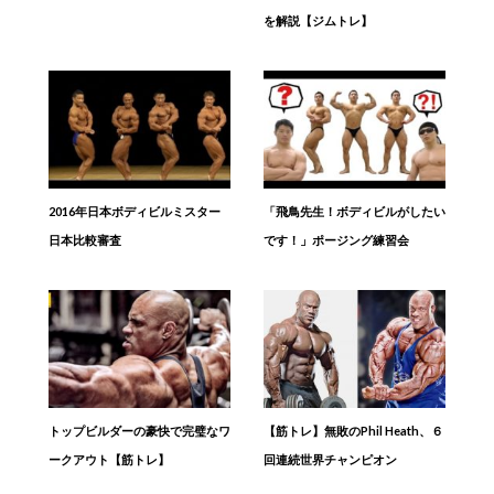
を解説【ジムトレ】
2016年日本ボディビルミスター
「飛鳥先生！ボディビルがしたい
日本比較審査
です！」ポージング練習会
トップビルダーの豪快で完璧なワ
【筋トレ】無敗のPhil Heath、６
ークアウト【筋トレ】
回連続世界チャンピオン